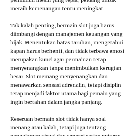
pemilihan mesin yang tepat, peluang untuk
meraih kemenangan tentu meningkat.
Tak kalah penting, bermain slot juga harus
diimbangi dengan manajemen keuangan yang
bijak. Menentukan batas taruhan, mengetahui
kapan harus berhenti, dan tidak terbawa emosi
merupakan kunci agar permainan tetap
menyenangkan tanpa menimbulkan kerugian
besar. Slot memang menyenangkan dan
menawarkan sensasi adrenalin, tetapi disiplin
tetap menjadi faktor utama bagi pemain yang
ingin bertahan dalam jangka panjang.
Keseruan bermain slot tidak hanya soal
menang atau kalah, tetapi juga tentang