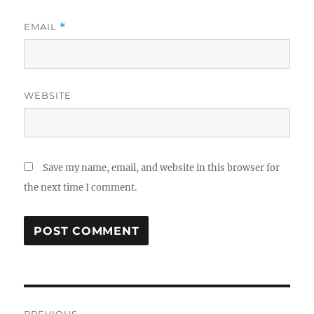
EMAIL
*
WEBSITE
Save my name, email, and website in this browser for
the next time I comment.
Post