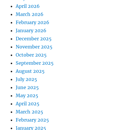
April 2026
March 2026
February 2026
January 2026
December 2025
November 2025
October 2025
September 2025
August 2025
July 2025
June 2025
May 2025
April 2025
March 2025
February 2025
January 2025