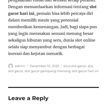
pengalaman visual dan sensasi setiap putaran.
Dengan memanfaatkan informasi tentang
slot
gacor hari ini
, pemain bisa lebih percaya diri
dalam memilih mesin yang potensial
memberikan kemenangan. Jadi, bagi siapa pun
yang ingin merasakan sensasi menang besar
sekaligus hiburan yang seru, dunia slot online
selalu siap menyambut dengan berbagai
inovasi dan kejutan menarik.
Author
Posted
Tags
admin
December 10, 2025
situs slot gacor
,
slot
,
on
slot gacor
,
slot gacor gampang menang
,
slot gacor hari ini
Leave a Reply