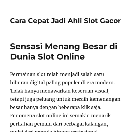
Cara Cepat Jadi Ahli Slot Gacor
Sensasi Menang Besar di
Dunia Slot Online
Permainan slot telah menjadi salah satu
hiburan digital paling populer di era modern.
Tidak hanya menawarkan keseruan visual,
tetapi juga peluang untuk meraih kemenangan
besar hanya dengan beberapa klik saja.
Fenomena slot online ini semakin menarik
perhatian pemain dari berbagai kalangan,