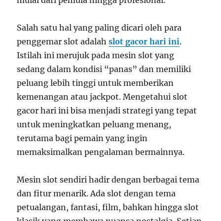
mulai dari pemula hingga profesional.
Salah satu hal yang paling dicari oleh para
penggemar slot adalah
slot gacor hari ini
.
Istilah ini merujuk pada mesin slot yang
sedang dalam kondisi “panas” dan memiliki
peluang lebih tinggi untuk memberikan
kemenangan atau jackpot. Mengetahui slot
gacor hari ini bisa menjadi strategi yang tepat
untuk meningkatkan peluang menang,
terutama bagi pemain yang ingin
memaksimalkan pengalaman bermainnya.
Mesin slot sendiri hadir dengan berbagai tema
dan fitur menarik. Ada slot dengan tema
petualangan, fantasi, film, bahkan hingga slot