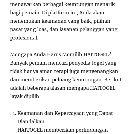
menawarkan berbagai keuntungan menarik
bagi pemain. Di platform ini, Anda akan
menemukan keamanan yang baik, pilihan
pasar yang luas, dan layanan pelanggan yang
profesional.
Mengapa Anda Harus Memilih HAITOGEL?
Banyak pemain mencari penyedia togel yang
tidak hanya aman tetapi juga menyenangkan
dan memberikan peluang keuntungan. Berikut
adalah beberapa alasan mengapa HAITOGEL
layak dipilih:
Keamanan dan Kepercayaan yang Dapat
Diandalkan
HAITOGEL memberikan perlindungan