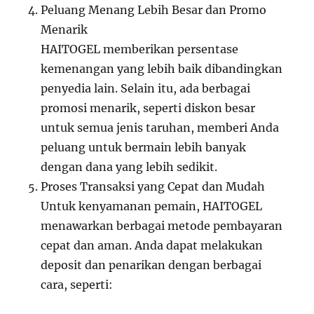
Peluang Menang Lebih Besar dan Promo
Menarik
HAITOGEL memberikan persentase
kemenangan yang lebih baik dibandingkan
penyedia lain. Selain itu, ada berbagai
promosi menarik, seperti diskon besar
untuk semua jenis taruhan, memberi Anda
peluang untuk bermain lebih banyak
dengan dana yang lebih sedikit.
Proses Transaksi yang Cepat dan Mudah
Untuk kenyamanan pemain, HAITOGEL
menawarkan berbagai metode pembayaran
cepat dan aman. Anda dapat melakukan
deposit dan penarikan dengan berbagai
cara, seperti: