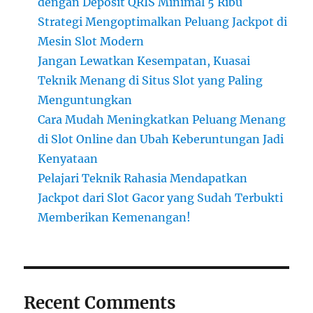
dengan Deposit QRIS Minimal 5 Ribu
Strategi Mengoptimalkan Peluang Jackpot di
Mesin Slot Modern
Jangan Lewatkan Kesempatan, Kuasai
Teknik Menang di Situs Slot yang Paling
Menguntungkan
Cara Mudah Meningkatkan Peluang Menang
di Slot Online dan Ubah Keberuntungan Jadi
Kenyataan
Pelajari Teknik Rahasia Mendapatkan
Jackpot dari Slot Gacor yang Sudah Terbukti
Memberikan Kemenangan!
Recent Comments