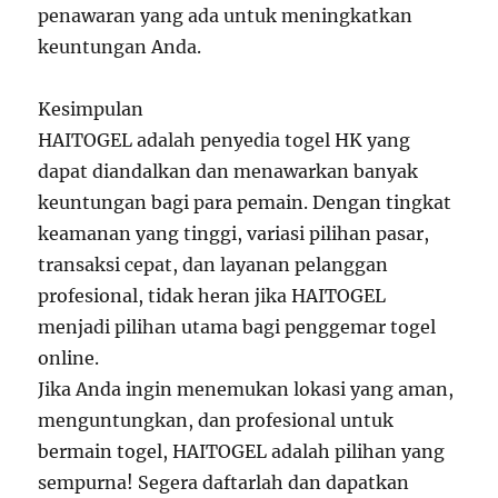
penawaran yang ada untuk meningkatkan
keuntungan Anda.
Kesimpulan
HAITOGEL adalah penyedia togel HK yang
dapat diandalkan dan menawarkan banyak
keuntungan bagi para pemain. Dengan tingkat
keamanan yang tinggi, variasi pilihan pasar,
transaksi cepat, dan layanan pelanggan
profesional, tidak heran jika HAITOGEL
menjadi pilihan utama bagi penggemar togel
online.
Jika Anda ingin menemukan lokasi yang aman,
menguntungkan, dan profesional untuk
bermain togel, HAITOGEL adalah pilihan yang
sempurna! Segera daftarlah dan dapatkan