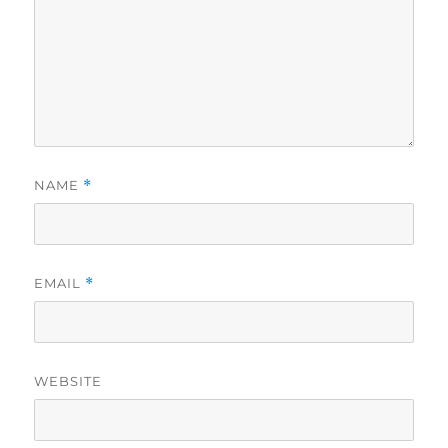
NAME
*
EMAIL
*
WEBSITE