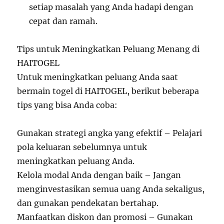
setiap masalah yang Anda hadapi dengan
cepat dan ramah.
Tips untuk Meningkatkan Peluang Menang di
HAITOGEL
Untuk meningkatkan peluang Anda saat
bermain togel di HAITOGEL, berikut beberapa
tips yang bisa Anda coba:
Gunakan strategi angka yang efektif – Pelajari
pola keluaran sebelumnya untuk
meningkatkan peluang Anda.
Kelola modal Anda dengan baik – Jangan
menginvestasikan semua uang Anda sekaligus,
dan gunakan pendekatan bertahap.
Manfaatkan diskon dan promosi – Gunakan