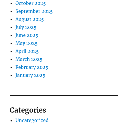
October 2025
September 2025
August 2025
July 2025
June 2025
May 2025
April 2025
March 2025
February 2025
January 2025
Categories
Uncategorized