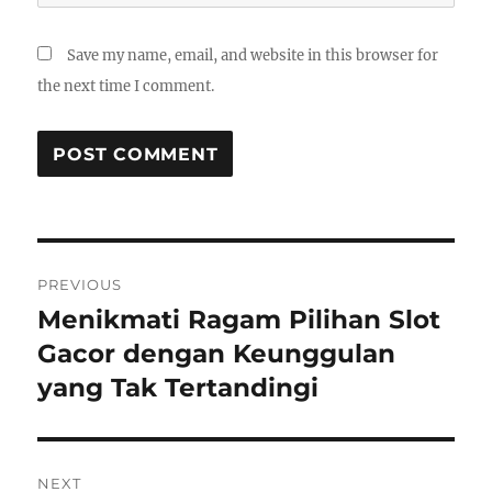
Save my name, email, and website in this browser for
the next time I comment.
Post
PREVIOUS
navigation
Menikmati Ragam Pilihan Slot
Previous
post:
Gacor dengan Keunggulan
yang Tak Tertandingi
NEXT