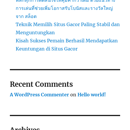
พลิกทุกการตัดสินใจให้คุ้มค่ากว่าเดิม ด้วยแนวทาง
การเล่นที่ช่วยเพิ่มโอกาสรับโบนัสและรางวัลใหญ่
จาก สล็อต
Teknik Memilih Situs Gacor Paling Stabil dan
Menguntungkan
Kisah Sukses Pemain Berhasil Mendapatkan
Keuntungan di Situs Gacor
Recent Comments
A WordPress Commenter
on
Hello world!