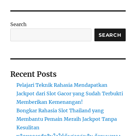
Search
SEARCH
Recent Posts
Pelajari Teknik Rahasia Mendapatkan
Jackpot dari Slot Gacor yang Sudah Terbukti
Memberikan Kemenangan!
Bongkar Rahasia Slot Thailand yang
Membantu Pemain Meraih Jackpot Tanpa
Kesulitan