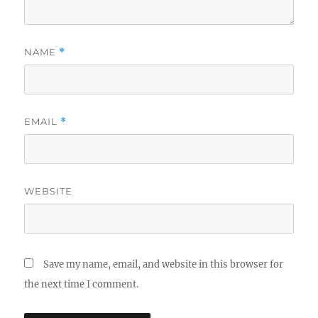
NAME
*
EMAIL
*
WEBSITE
Save my name, email, and website in this browser for
the next time I comment.