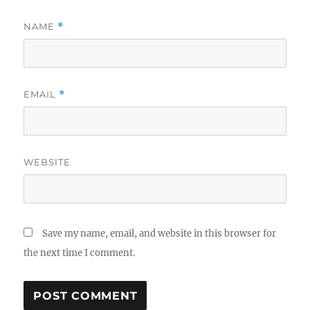
NAME
*
EMAIL
*
WEBSITE
Save my name, email, and website in this browser for
the next time I comment.