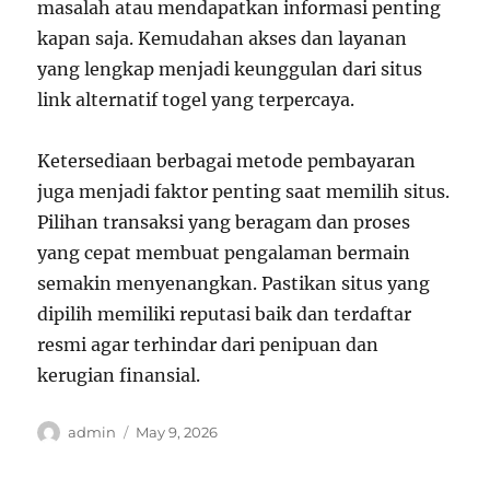
masalah atau mendapatkan informasi penting
kapan saja. Kemudahan akses dan layanan
yang lengkap menjadi keunggulan dari situs
link alternatif togel yang terpercaya.
Ketersediaan berbagai metode pembayaran
juga menjadi faktor penting saat memilih situs.
Pilihan transaksi yang beragam dan proses
yang cepat membuat pengalaman bermain
semakin menyenangkan. Pastikan situs yang
dipilih memiliki reputasi baik dan terdaftar
resmi agar terhindar dari penipuan dan
kerugian finansial.
Author
Posted
admin
May 9, 2026
on