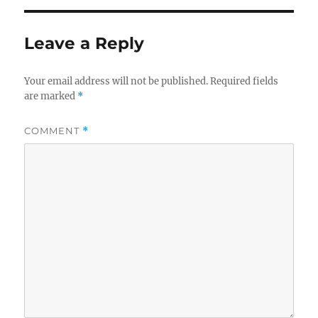
Leave a Reply
Your email address will not be published.
Required fields
are marked
*
COMMENT
*