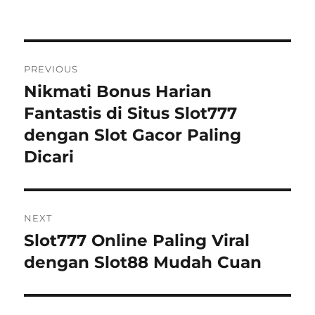
Post
PREVIOUS
navigation
Nikmati Bonus Harian
Previous
post:
Fantastis di Situs Slot777
dengan Slot Gacor Paling
Dicari
NEXT
Slot777 Online Paling Viral
Next
post:
dengan Slot88 Mudah Cuan