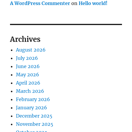
A WordPress Commenter
on
Hello world!
Archives
August 2026
July 2026
June 2026
May 2026
April 2026
March 2026
February 2026
January 2026
December 2025
November 2025