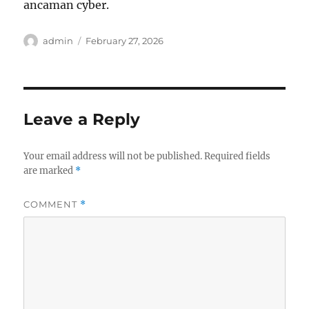
ancaman cyber.
Author
Posted
admin
February 27, 2026
on
Leave a Reply
Your email address will not be published.
Required fields
are marked
*
COMMENT
*