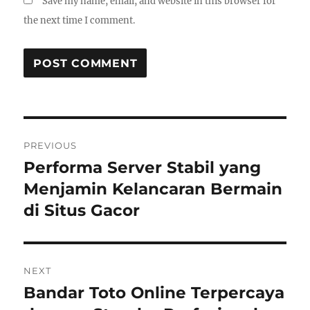
Save my name, email, and website in this browser for
the next time I comment.
Post
PREVIOUS
navigation
Performa Server Stabil yang
Previous
post:
Menjamin Kelancaran Bermain
di Situs Gacor
NEXT
Bandar Toto Online Terpercaya
Next