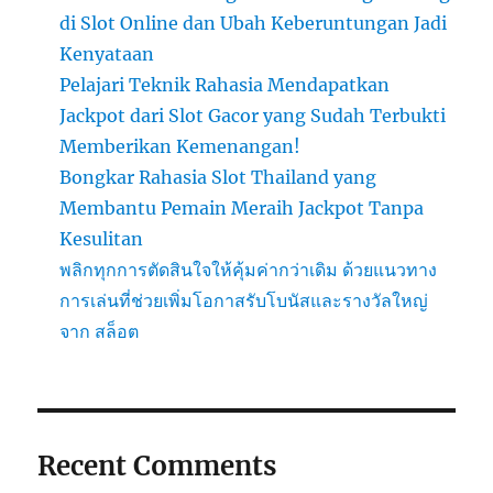
di Slot Online dan Ubah Keberuntungan Jadi
Kenyataan
Pelajari Teknik Rahasia Mendapatkan
Jackpot dari Slot Gacor yang Sudah Terbukti
Memberikan Kemenangan!
Bongkar Rahasia Slot Thailand yang
Membantu Pemain Meraih Jackpot Tanpa
Kesulitan
พลิกทุกการตัดสินใจให้คุ้มค่ากว่าเดิม ด้วยแนวทาง
การเล่นที่ช่วยเพิ่มโอกาสรับโบนัสและรางวัลใหญ่
จาก สล็อต
Recent Comments