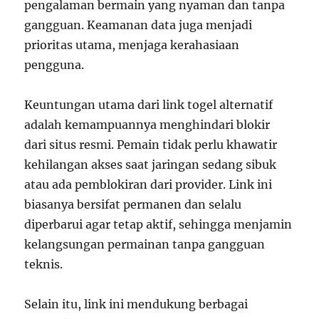
pengalaman bermain yang nyaman dan tanpa
gangguan. Keamanan data juga menjadi
prioritas utama, menjaga kerahasiaan
pengguna.
Keuntungan utama dari link togel alternatif
adalah kemampuannya menghindari blokir
dari situs resmi. Pemain tidak perlu khawatir
kehilangan akses saat jaringan sedang sibuk
atau ada pemblokiran dari provider. Link ini
biasanya bersifat permanen dan selalu
diperbarui agar tetap aktif, sehingga menjamin
kelangsungan permainan tanpa gangguan
teknis.
Selain itu, link ini mendukung berbagai