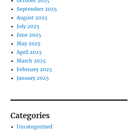
October 2025
September 2025
August 2025
July 2025
June 2025
May 2025
April 2025
March 2025
February 2025
January 2025
Categories
Uncategorized