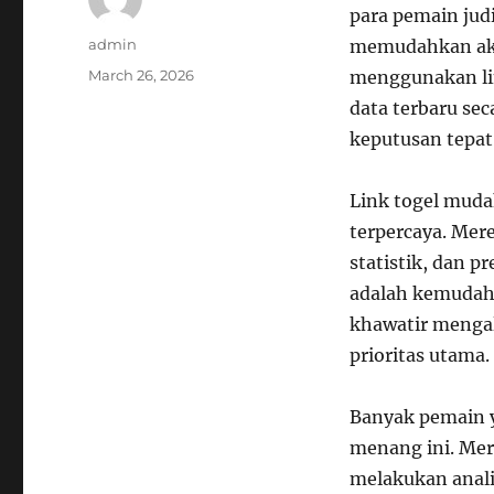
para pemain judi
Author
admin
memudahkan ak
Posted
March 26, 2026
menggunakan lin
on
data terbaru se
keputusan tepat
Link togel muda
terpercaya. Mere
statistik, dan 
adalah kemudaha
khawatir mengal
prioritas utama.
Banyak pemain y
menang ini. Mer
melakukan anali