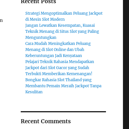
Recent Posts
Strategi Mengoptimalkan Peluang Jackpot
di Mesin Slot Modern
an
Jangan Lewatkan Kesempatan, Kuasai
Teknik Menang di Situs Slot yang Paling
Menguntungkan
Cara Mudah Meningkatkan Peluang
Menang di Slot Online dan Ubah
Keberuntungan Jadi Kenyataan
Pelajari Teknik Rahasia Mendapatkan
Jackpot dari Slot Gacor yang Sudah
Terbukti Memberikan Kemenangan!
Bongkar Rahasia Slot Thailand yang
Membantu Pemain Meraih Jackpot Tanpa
Kesulitan
Recent Comments