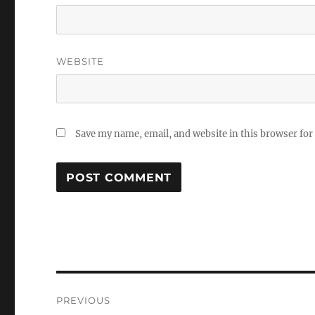
WEBSITE
Save my name, email, and website in this browser for
Post
PREVIOUS