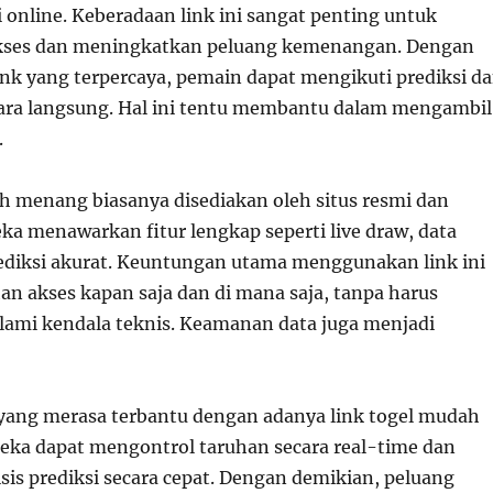
 online. Keberadaan link ini sangat penting untuk
ses dan meningkatkan peluang kemenangan. Dengan
k yang terpercaya, pemain dapat mengikuti prediksi d
cara langsung. Hal ini tentu membantu dalam mengambil
.
h menang biasanya disediakan oleh situs resmi dan
ka menawarkan fitur lengkap seperti live draw, data
prediksi akurat. Keuntungan utama menggunakan link ini
n akses kapan saja dan di mana saja, tanpa harus
ami kendala teknis. Keamanan data juga menjadi
ang merasa terbantu dengan adanya link togel mudah
eka dapat mengontrol taruhan secara real-time dan
sis prediksi secara cepat. Dengan demikian, peluang