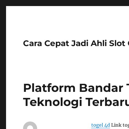
Cara Cepat Jadi Ahli Slot
Platform Bandar
Teknologi Terbar
togel 4d
Link to