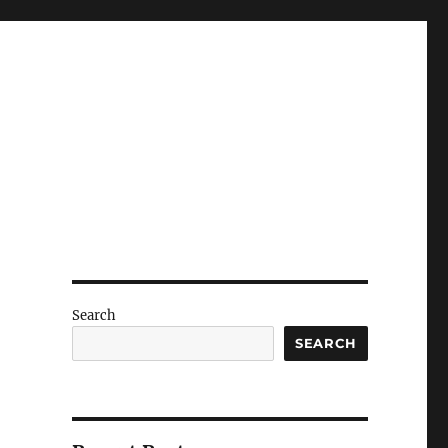
Search
SEARCH