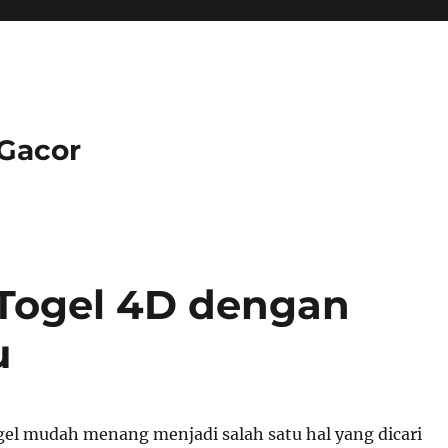
 Gacor
 Togel 4D dengan
u
gel mudah menang menjadi salah satu hal yang dicari