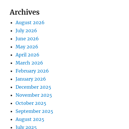
Archives
August 2026
July 2026
June 2026
May 2026
April 2026
March 2026
February 2026
January 2026
December 2025
November 2025
October 2025
September 2025
August 2025
July 2025