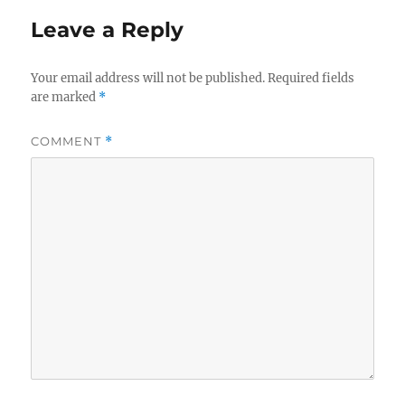
Leave a Reply
Your email address will not be published.
Required fields
are marked
*
COMMENT
*