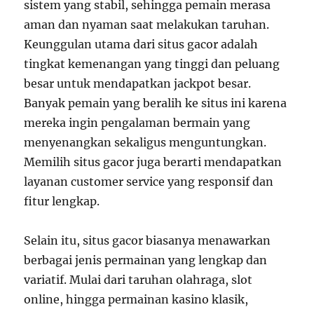
sistem yang stabil, sehingga pemain merasa
aman dan nyaman saat melakukan taruhan.
Keunggulan utama dari situs gacor adalah
tingkat kemenangan yang tinggi dan peluang
besar untuk mendapatkan jackpot besar.
Banyak pemain yang beralih ke situs ini karena
mereka ingin pengalaman bermain yang
menyenangkan sekaligus menguntungkan.
Memilih situs gacor juga berarti mendapatkan
layanan customer service yang responsif dan
fitur lengkap.
Selain itu, situs gacor biasanya menawarkan
berbagai jenis permainan yang lengkap dan
variatif. Mulai dari taruhan olahraga, slot
online, hingga permainan kasino klasik,