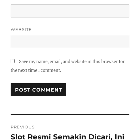
WEBSITE
Save my name, email, and website in this browser for
the next time I comment.
Post
PREVIOUS
navigation
Slot Resmi Semakin Dicari, Ini
Previous