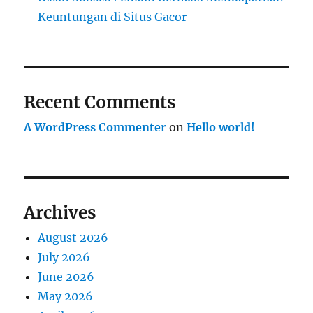
Keuntungan di Situs Gacor
Recent Comments
A WordPress Commenter
on
Hello world!
Archives
August 2026
July 2026
June 2026
May 2026