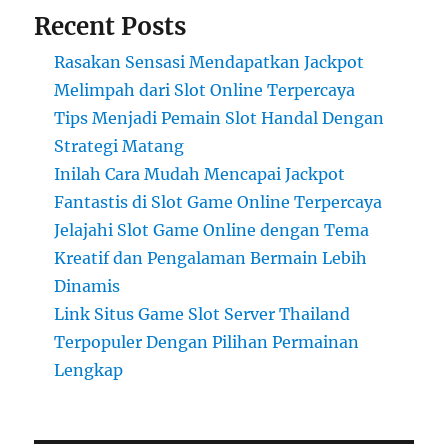
Recent Posts
Rasakan Sensasi Mendapatkan Jackpot
Melimpah dari Slot Online Terpercaya
Tips Menjadi Pemain Slot Handal Dengan
Strategi Matang
Inilah Cara Mudah Mencapai Jackpot
Fantastis di Slot Game Online Terpercaya
Jelajahi Slot Game Online dengan Tema
Kreatif dan Pengalaman Bermain Lebih
Dinamis
Link Situs Game Slot Server Thailand
Terpopuler Dengan Pilihan Permainan
Lengkap