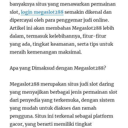
banyaknya situs yang menawarkan permainan
slot,
login megaslot288
semakin dikenal dan
dipercayai oleh para penggemar judi online.
Artikel ini akan membahas Megaslot288 lebih
dalam, termasuk kelebihannya, fitur-fitur
yang ada, tingkat keamanan, serta tips untuk
meraih kemenangan maksimal.
Apa yang Dimaksud dengan Megaslot288?
Megaslot288 merupakan situs judi slot daring
yang menyajikan berbagai jenis permainan slot
dari penyedia yang terkemuka, dengan sistem
yang mudah untuk diakses dan ramah
pengguna. Situs ini terkenal sebagai platform
gacor, yang berarti memiliki tingkat