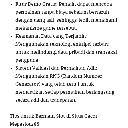
Fitur Demo Gratis: Pemain dapat mencoba
permainan tanpa biaya sebelum bertaruh
dengan uang asli, sehingga lebih memahami
mekanisme game tersebut.
Keamanan Data yang Terjamin:
Menggunakan teknologi enkripsi terbaru
untuk melindungi data pribadi dan transaksi
pengguna.
Sistem Validasi dan Permainan Adil:
Menggunakan RNG (Random Number
Generator) yang telah teruji untuk
memastikan setiap permainan berlangsung
secara adil dan transparan.
Tips untuk Bermain Slot di Situs Gacor
Megaslot288