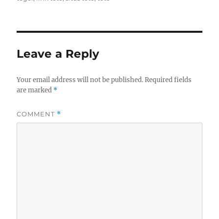
Leave a Reply
Your email address will not be published.
Required fields
are marked
*
COMMENT
*