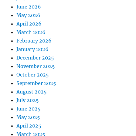
June 2026
May 2026
April 2026
March 2026
February 2026
January 2026
December 2025
November 2025
October 2025
September 2025
August 2025
July 2025
June 2025
May 2025
April 2025
March 2025