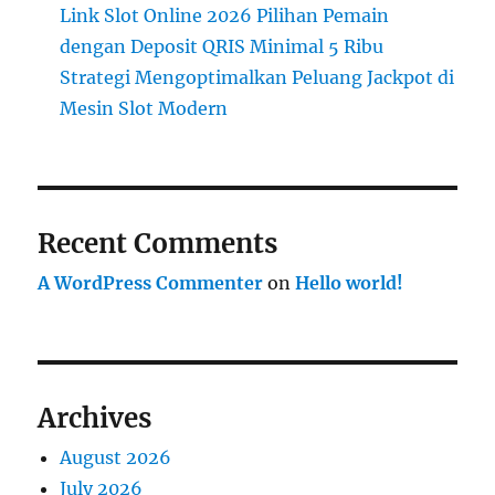
Link Slot Online 2026 Pilihan Pemain
dengan Deposit QRIS Minimal 5 Ribu
Strategi Mengoptimalkan Peluang Jackpot di
Mesin Slot Modern
Recent Comments
A WordPress Commenter
on
Hello world!
Archives
August 2026
July 2026