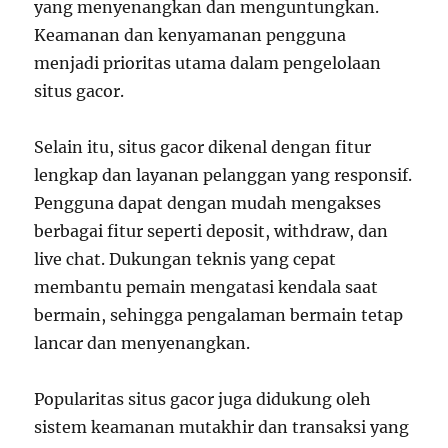
yang menyenangkan dan menguntungkan.
Keamanan dan kenyamanan pengguna
menjadi prioritas utama dalam pengelolaan
situs gacor.
Selain itu, situs gacor dikenal dengan fitur
lengkap dan layanan pelanggan yang responsif.
Pengguna dapat dengan mudah mengakses
berbagai fitur seperti deposit, withdraw, dan
live chat. Dukungan teknis yang cepat
membantu pemain mengatasi kendala saat
bermain, sehingga pengalaman bermain tetap
lancar dan menyenangkan.
Popularitas situs gacor juga didukung oleh
sistem keamanan mutakhir dan transaksi yang