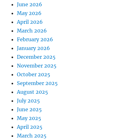
June 2026
May 2026
April 2026
March 2026
February 2026
January 2026
December 2025
November 2025
October 2025
September 2025
August 2025
July 2025
June 2025
May 2025
April 2025
March 2025