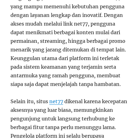
yang mampu memenuhi kebutuhan pengguna
dengan layanan lengkap dan inovatif. Dengan
akses mudah melalui link net77, pengguna
dapat menikmati berbagai konten mulai dari
permainan, streaming, hingga berbagai promo
menarik yang jarang ditemukan di tempat lain.
Keunggulan utama dari platform ini terletak
pada sistem keamanan yang terjamin serta
antarmuka yang ramah pengguna, membuat
siapa saja dapat menjelajah tanpa hambatan.
Selain itu, situs
net77
dikenal karena kecepatan
aksesnya yang luar biasa, memungkinkan
pengunjung untuk langsung terhubung ke
berbagai fitur tanpa perlu menunggu lama.
Pengelola platform ini selalu berupaya