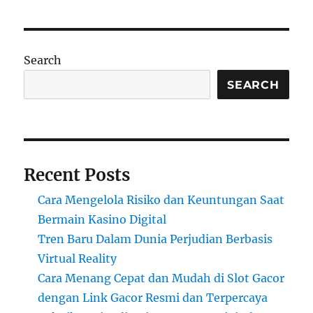
Search
SEARCH
Recent Posts
Cara Mengelola Risiko dan Keuntungan Saat
Bermain Kasino Digital
Tren Baru Dalam Dunia Perjudian Berbasis
Virtual Reality
Cara Menang Cepat dan Mudah di Slot Gacor
dengan Link Gacor Resmi dan Terpercaya