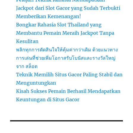
Jackpot dari Slot Gacor yang Sudah Terbukti
Memberikan Kemenangan!
Bongkar Rahasia Slot Thailand yang
Membantu Pemain Meraih Jackpot Tanpa
Kesulitan
พลิกทุกการตัดสินใจให้คุ้มค่ากว่าเดิม ด้วยแนวทาง
การเล่นที่ช่วยเพิ่มโอกาสรับโบนัสและรางวัลใหญ่
จาก สล็อต
Teknik Memilih Situs Gacor Paling Stabil dan
Menguntungkan
Kisah Sukses Pemain Berhasil Mendapatkan
Keuntungan di Situs Gacor