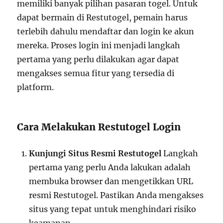
memiliki banyak pilihan pasaran togel. Untuk
dapat bermain di Restutogel, pemain harus
terlebih dahulu mendaftar dan login ke akun
mereka. Proses login ini menjadi langkah
pertama yang perlu dilakukan agar dapat
mengakses semua fitur yang tersedia di
platform.
Cara Melakukan Restutogel Login
Kunjungi Situs Resmi Restutogel
Langkah
pertama yang perlu Anda lakukan adalah
membuka browser dan mengetikkan URL
resmi Restutogel. Pastikan Anda mengakses
situs yang tepat untuk menghindari risiko