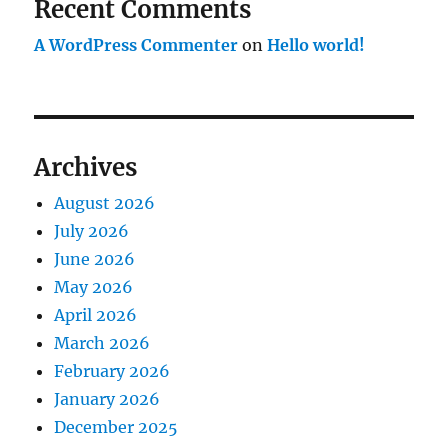
Recent Comments
A WordPress Commenter
on
Hello world!
Archives
August 2026
July 2026
June 2026
May 2026
April 2026
March 2026
February 2026
January 2026
December 2025