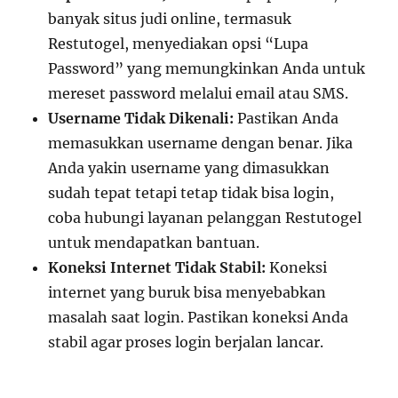
banyak situs judi online, termasuk
Restutogel, menyediakan opsi “Lupa
Password” yang memungkinkan Anda untuk
mereset password melalui email atau SMS.
Username Tidak Dikenali:
Pastikan Anda
memasukkan username dengan benar. Jika
Anda yakin username yang dimasukkan
sudah tepat tetapi tetap tidak bisa login,
coba hubungi layanan pelanggan Restutogel
untuk mendapatkan bantuan.
Koneksi Internet Tidak Stabil:
Koneksi
internet yang buruk bisa menyebabkan
masalah saat login. Pastikan koneksi Anda
stabil agar proses login berjalan lancar.