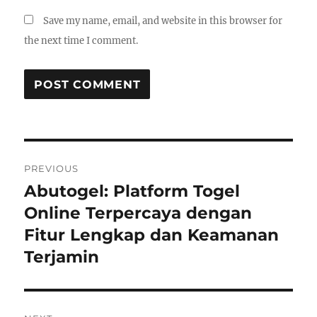
Save my name, email, and website in this browser for
the next time I comment.
Post
PREVIOUS
navigation
Abutogel: Platform Togel
Previous
post:
Online Terpercaya dengan
Fitur Lengkap dan Keamanan
Terjamin