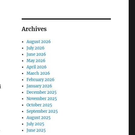
Archives
August 2026
July 2026
June 2026
May 2026
April 2026
March 2026
February 2026
i
January 2026
December 2025
November 2025
October 2025
September 2025
August 2025
July 2025
a
June 2025