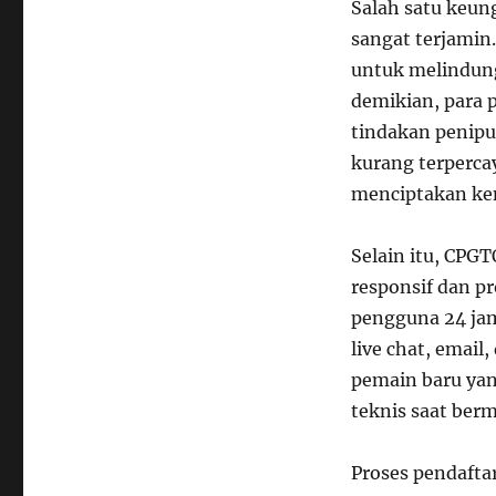
Salah satu keu
sangat terjamin
untuk melindung
demikian, para 
tindakan penipua
kurang terperc
menciptakan ke
Selain itu, CPG
responsif dan p
pengguna 24 jam
live chat, email
pemain baru ya
teknis saat berm
Proses pendafta