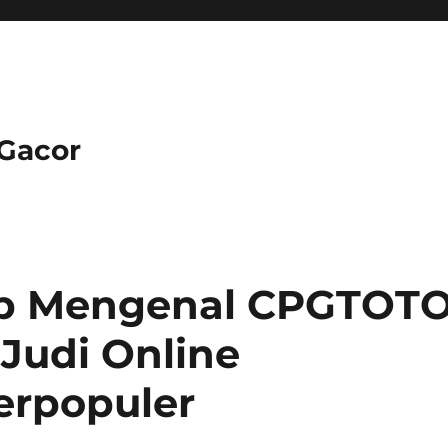
 Gacor
p Mengenal CPGTOT
 Judi Online
erpopuler