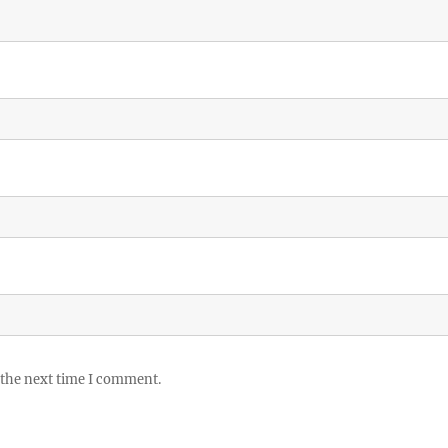
 the next time I comment.