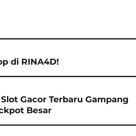
op di RINA4D!
n Slot Gacor Terbaru Gampang
ckpot Besar