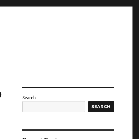
O
Search
SEARCH