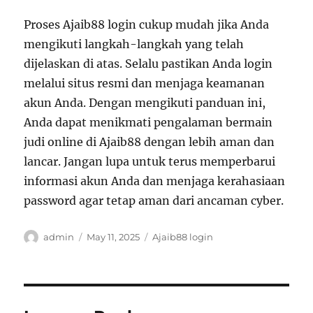
Proses Ajaib88 login cukup mudah jika Anda
mengikuti langkah-langkah yang telah
dijelaskan di atas. Selalu pastikan Anda login
melalui situs resmi dan menjaga keamanan
akun Anda. Dengan mengikuti panduan ini,
Anda dapat menikmati pengalaman bermain
judi online di Ajaib88 dengan lebih aman dan
lancar. Jangan lupa untuk terus memperbarui
informasi akun Anda dan menjaga kerahasiaan
password agar tetap aman dari ancaman cyber.
Author
Posted
Tags
admin
May 11, 2025
Ajaib88 login
on