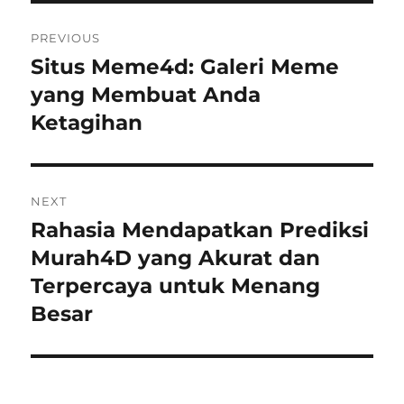
Post
PREVIOUS
navigation
Situs Meme4d: Galeri Meme
Previous
post:
yang Membuat Anda
Ketagihan
NEXT
Rahasia Mendapatkan Prediksi
Next
post:
Murah4D yang Akurat dan
Terpercaya untuk Menang
Besar