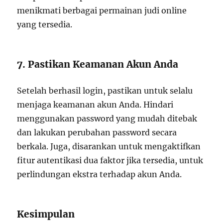
menikmati berbagai permainan judi online
yang tersedia.
7. Pastikan Keamanan Akun Anda
Setelah berhasil login, pastikan untuk selalu
menjaga keamanan akun Anda. Hindari
menggunakan password yang mudah ditebak
dan lakukan perubahan password secara
berkala. Juga, disarankan untuk mengaktifkan
fitur autentikasi dua faktor jika tersedia, untuk
perlindungan ekstra terhadap akun Anda.
Kesimpulan