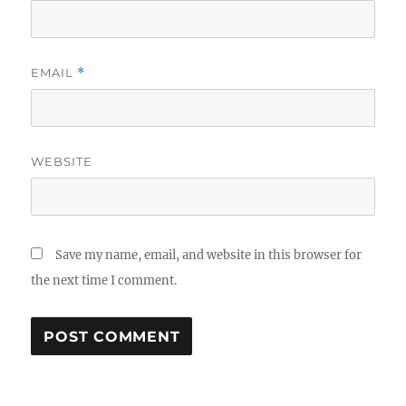
EMAIL
*
WEBSITE
Save my name, email, and website in this browser for
the next time I comment.