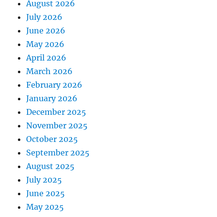
August 2026
July 2026
June 2026
May 2026
April 2026
March 2026
February 2026
January 2026
December 2025
November 2025
October 2025
September 2025
August 2025
July 2025
June 2025
May 2025