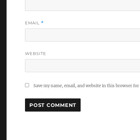
EMAIL
*
WEBSITE
Save my name, email, and website in this browser for