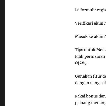
Isi formulir reg
Verifikasi akun 
Masuk ke akun A
Tips untuk Mena
Pilih permainan
OJA89.
Gunakan fitur 
dengan uang asli
Pakai bonus dan
peluang menang