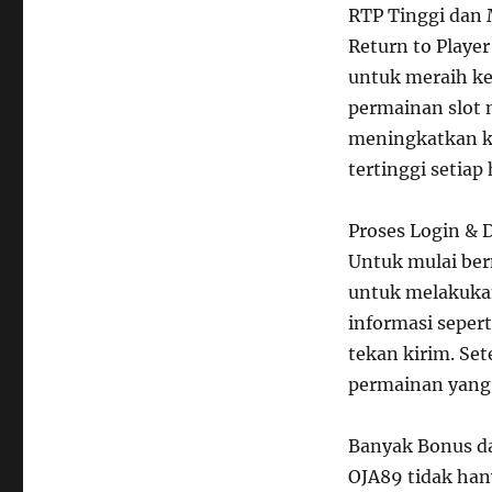
RTP Tinggi dan 
Return to Playe
untuk meraih k
permainan slot m
meningkatkan k
tertinggi setiap 
Proses Login & 
Untuk mulai be
untuk melakuka
informasi seper
tekan kirim. Se
permainan yang 
Banyak Bonus d
OJA89 tidak han