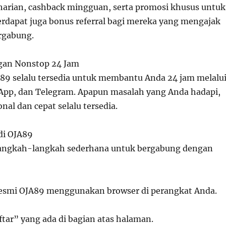
harian, cashback mingguan, serta promosi khusus untuk
erdapat juga bonus referral bagi mereka yang mengajak
rgabung.
gan Nonstop 24 Jam
89 selalu tersedia untuk membantu Anda 24 jam melalu
sApp, dan Telegram. Apapun masalah yang Anda hadapi,
nal dan cepat selalu tersedia.
di OJA89
 langkah-langkah sederhana untuk bergabung dengan
resmi OJA89 menggunakan browser di perangkat Anda.
ftar” yang ada di bagian atas halaman.