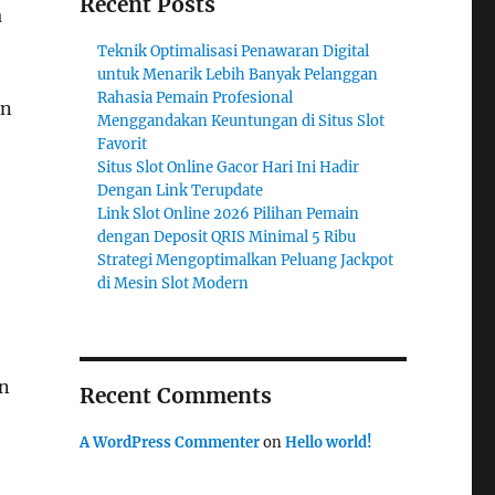
Recent Posts
a
Teknik Optimalisasi Penawaran Digital
untuk Menarik Lebih Banyak Pelanggan
Rahasia Pemain Profesional
an
Menggandakan Keuntungan di Situs Slot
Favorit
Situs Slot Online Gacor Hari Ini Hadir
Dengan Link Terupdate
Link Slot Online 2026 Pilihan Pemain
dengan Deposit QRIS Minimal 5 Ribu
Strategi Mengoptimalkan Peluang Jackpot
di Mesin Slot Modern
n
Recent Comments
A WordPress Commenter
on
Hello world!