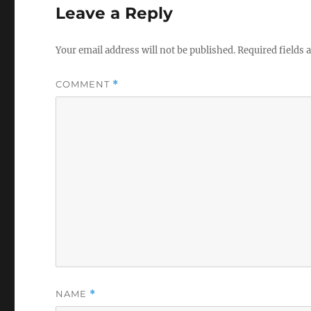
Leave a Reply
Your email address will not be published.
Required fields
COMMENT
*
NAME
*