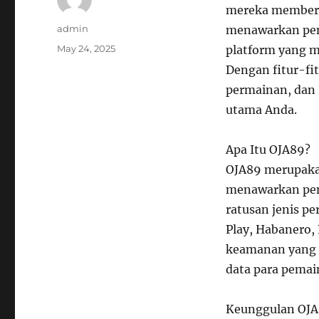
mereka memberi
Author
admin
menawarkan pen
Posted
May 24, 2025
platform yang m
on
Dengan fitur-fit
permainan, dan 
utama Anda.
Apa Itu OJA89?
OJA89 merupakan
menawarkan pen
ratusan jenis pe
Play, Habanero, 
keamanan yang 
data para pemai
Keunggulan OJA8