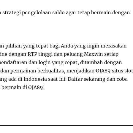
strategi pengelolaan saldo agar tetap bermain dengan
 pilihan yang tepat bagi Anda yang ingin merasakan
line dengan RTP tinggi dan peluang Maxwin setiap
 pendaftaran dan login yang cepat, ditambah dengan
dan permainan berkualitas, menjadikan OJA89 situs slo
ang ada di Indonesia saat ini. Daftar sekarang dan coba
n bermain di OJA89!