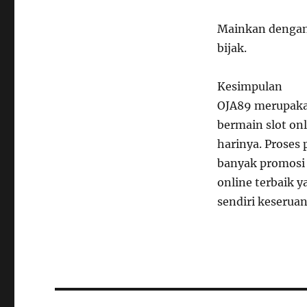
Mainkan dengan 
bijak.
Kesimpulan
OJA89 merupakan
bermain slot on
harinya. Proses
banyak promosi 
online terbaik y
sendiri keserua