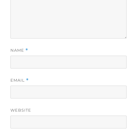
NAME
*
EMAIL
*
WEBSITE