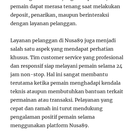
pemain dapat merasa tenang saat melakukan
deposit, penarikan, maupun berinteraksi
dengan layanan pelanggan.
Layanan pelanggan di Nusa89 juga menjadi
salah satu aspek yang mendapat perhatian
khusus. Tim customer service yang profesional
dan responsif siap melayani pemain selama 24
jam non-stop. Hal ini sangat membantu
terutama ketika pemain menghadapi kendala
teknis ataupun membutuhkan bantuan terkait
permainan atau transaksi. Pelayanan yang
cepat dan ramah ini turut mendukung
pengalaman positif pemain selama
menggunakan platform Nusa89.