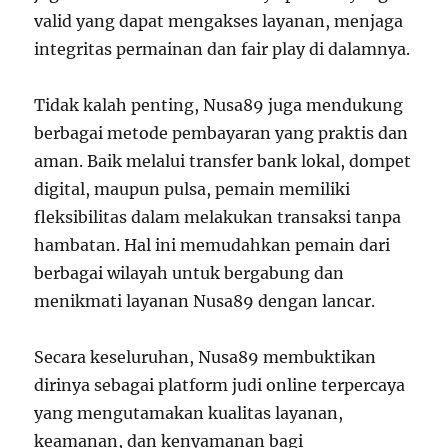
valid yang dapat mengakses layanan, menjaga
integritas permainan dan fair play di dalamnya.
Tidak kalah penting, Nusa89 juga mendukung
berbagai metode pembayaran yang praktis dan
aman. Baik melalui transfer bank lokal, dompet
digital, maupun pulsa, pemain memiliki
fleksibilitas dalam melakukan transaksi tanpa
hambatan. Hal ini memudahkan pemain dari
berbagai wilayah untuk bergabung dan
menikmati layanan Nusa89 dengan lancar.
Secara keseluruhan, Nusa89 membuktikan
dirinya sebagai platform judi online terpercaya
yang mengutamakan kualitas layanan,
keamanan, dan kenyamanan bagi