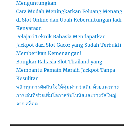
Menguntungkan
Cara Mudah Meningkatkan Peluang Menang
di Slot Online dan Ubah Keberuntungan Jadi
Kenyataan
Pelajari Teknik Rahasia Mendapatkan
Jackpot dari Slot Gacor yang Sudah Terbukti
Memberikan Kemenangan!
Bongkar Rahasia Slot Thailand yang
Membantu Pemain Meraih Jackpot Tanpa
Kesulitan
พลิกทุกการตัดสินใจให้คุ้มค่ากว่าเดิม ด้วยแนวทาง
การเล่นที่ช่วยเพิ่มโอกาสรับโบนัสและรางวัลใหญ่
จาก สล็อต