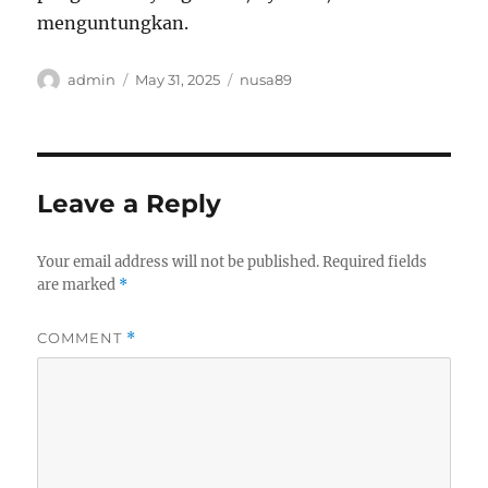
menguntungkan.
Author
Posted
Tags
admin
May 31, 2025
nusa89
on
Leave a Reply
Your email address will not be published.
Required fields
are marked
*
COMMENT
*