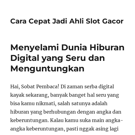
Cara Cepat Jadi Ahli Slot Gacor
Menyelami Dunia Hiburan
Digital yang Seru dan
Menguntungkan
Hai, Sobat Pembaca! Di zaman serba digital
kayak sekarang, banyak banget hal seru yang
bisa kamu nikmati, salah satunya adalah
hiburan yang berhubungan dengan angka dan
keberuntungan. Kalau kamu suka main angka-
angka keberuntungan, pasti nggak asing lagi