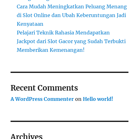
Cara Mudah Meningkatkan Peluang Menang
di Slot Online dan Ubah Keberuntungan Jadi
Kenyataan
Pelajari Teknik Rahasia Mendapatkan
Jackpot dari Slot Gacor yang Sudah Terbukti
Memberikan Kemenangan!
Recent Comments
A WordPress Commenter
on
Hello world!
Archives