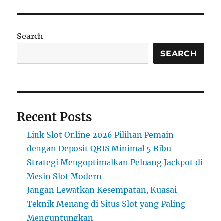
Search
SEARCH
Recent Posts
Link Slot Online 2026 Pilihan Pemain
dengan Deposit QRIS Minimal 5 Ribu
Strategi Mengoptimalkan Peluang Jackpot di
Mesin Slot Modern
Jangan Lewatkan Kesempatan, Kuasai
Teknik Menang di Situs Slot yang Paling
Menguntungkan