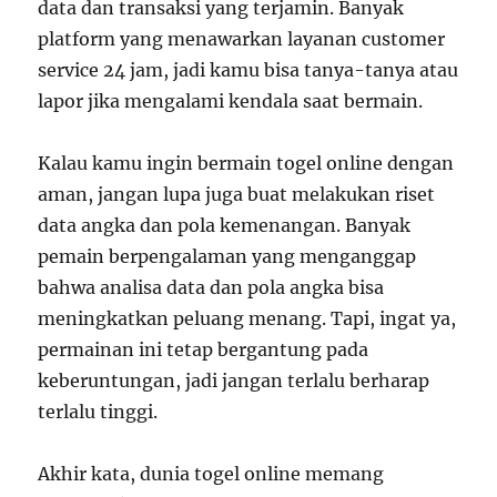
data dan transaksi yang terjamin. Banyak
platform yang menawarkan layanan customer
service 24 jam, jadi kamu bisa tanya-tanya atau
lapor jika mengalami kendala saat bermain.
Kalau kamu ingin bermain togel online dengan
aman, jangan lupa juga buat melakukan riset
data angka dan pola kemenangan. Banyak
pemain berpengalaman yang menganggap
bahwa analisa data dan pola angka bisa
meningkatkan peluang menang. Tapi, ingat ya,
permainan ini tetap bergantung pada
keberuntungan, jadi jangan terlalu berharap
terlalu tinggi.
Akhir kata, dunia togel online memang