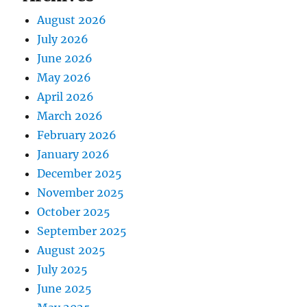
August 2026
July 2026
June 2026
May 2026
April 2026
March 2026
February 2026
January 2026
December 2025
November 2025
October 2025
September 2025
August 2025
July 2025
June 2025