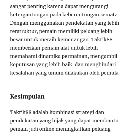
sangat penting karena dapat mengurangi
ketergantungan pada keberuntungan semata.
Dengan menggunakan pendekatan yang lebih
terstruktur, pemain memiliki peluang lebih
besar untuk meraih kemenangan. Taktik88
memberikan pemain alat untuk lebih
memahami dinamika permainan, mengambil
keputusan yang lebih baik, dan menghindari
kesalahan yang umum dilakukan oleh pemula.
Kesimpulan
Taktik88 adalah kombinasi strategi dan
pendekatan yang bijak yang dapat membantu
pemain judi online meningkatkan peluang