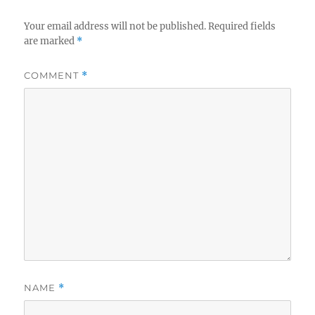
Your email address will not be published.
Required fields
are marked
*
COMMENT
*
NAME
*