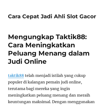
Cara Cepat Jadi Ahli Slot Gacor
Mengungkap Taktik88:
Cara Meningkatkan
Peluang Menang dalam
Judi Online
taktik88
telah menjadi istilah yang cukup
populer di kalangan pemain judi online,
terutama bagi mereka yang ingin
meningkatkan peluang menang dan meraih
keuntungan maksimal. Dengan menggunakan