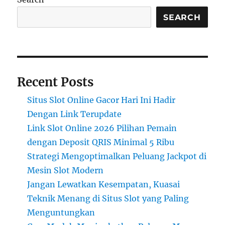
SEARCH
Recent Posts
Situs Slot Online Gacor Hari Ini Hadir
Dengan Link Terupdate
Link Slot Online 2026 Pilihan Pemain
dengan Deposit QRIS Minimal 5 Ribu
Strategi Mengoptimalkan Peluang Jackpot di
Mesin Slot Modern
Jangan Lewatkan Kesempatan, Kuasai
Teknik Menang di Situs Slot yang Paling
Menguntungkan