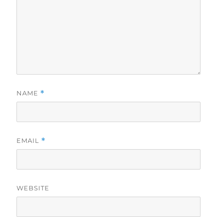
NAME
*
EMAIL
*
WEBSITE