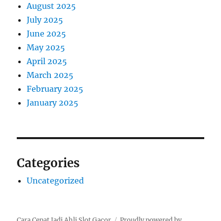
August 2025
July 2025
June 2025
May 2025
April 2025
March 2025
February 2025
January 2025
Categories
Uncategorized
Cara Cepat Jadi Ahli Slot Gacor
Proudly powered by