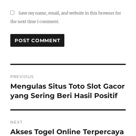
Save my name, email, and website in this browser for
the next time I comment.
Post
PREVIOUS
navigation
Mengulas Situs Toto Slot Gacor
Previous
post:
yang Sering Beri Hasil Positif
NEXT
Akses Togel Online Terpercaya
Next