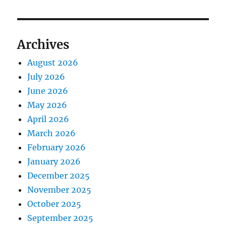
Archives
August 2026
July 2026
June 2026
May 2026
April 2026
March 2026
February 2026
January 2026
December 2025
November 2025
October 2025
September 2025