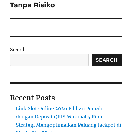
post:
Tanpa Risiko
Search
SEARCH
Recent Posts
Link Slot Online 2026 Pilihan Pemain
dengan Deposit QRIS Minimal 5 Ribu
Strategi Mengoptimalkan Peluang Jackpot di