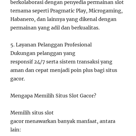
berkolaborasi dengan penyedia permainan slot
ternama seperti Pragmatic Play, Microgaming,
Habanero, dan lainnya yang dikenal dengan
permainan yang adil dan berkualitas.
5. Layanan Pelanggan Profesional
Dukungan pelanggan yang
responsif 24/7 serta sistem transaksi yang
aman dan cepat menjadi poin plus bagi situs
gacor.
Mengapa Memilih Situs Slot Gacor?
Memilih situs slot
gacor menawarkan banyak manfaat, antara
lain: