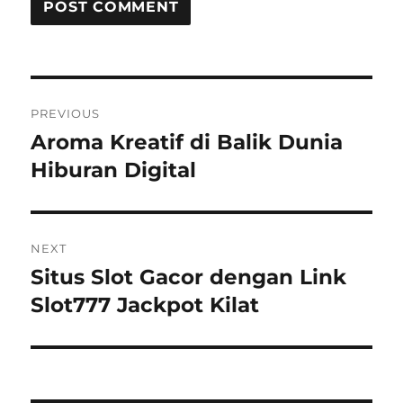
Post
PREVIOUS
navigation
Aroma Kreatif di Balik Dunia
Previous
post:
Hiburan Digital
NEXT
Situs Slot Gacor dengan Link
Next
post:
Slot777 Jackpot Kilat