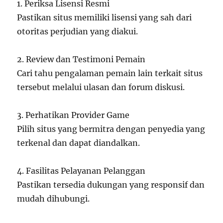
1. Periksa Lisensi Resmi
Pastikan situs memiliki lisensi yang sah dari
otoritas perjudian yang diakui.
2. Review dan Testimoni Pemain
Cari tahu pengalaman pemain lain terkait situs
tersebut melalui ulasan dan forum diskusi.
3. Perhatikan Provider Game
Pilih situs yang bermitra dengan penyedia yang
terkenal dan dapat diandalkan.
4. Fasilitas Pelayanan Pelanggan
Pastikan tersedia dukungan yang responsif dan
mudah dihubungi.