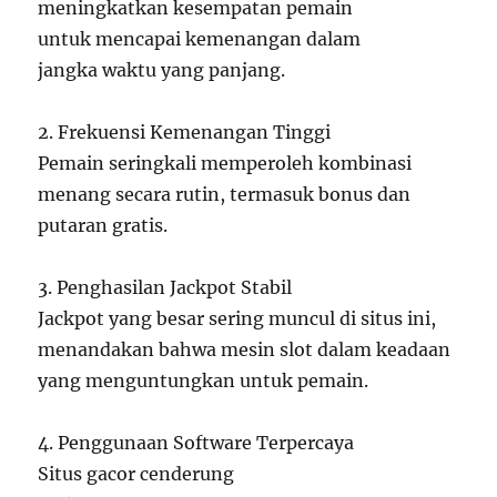
meningkatkan kesempatan pemain
untuk mencapai kemenangan dalam
jangka waktu yang panjang.
2. Frekuensi Kemenangan Tinggi
Pemain seringkali memperoleh kombinasi
menang secara rutin, termasuk bonus dan
putaran gratis.
3. Penghasilan Jackpot Stabil
Jackpot yang besar sering muncul di situs ini,
menandakan bahwa mesin slot dalam keadaan
yang menguntungkan untuk pemain.
4. Penggunaan Software Terpercaya
Situs gacor cenderung