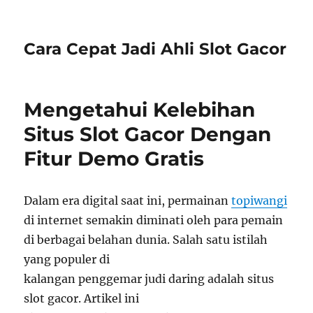
Cara Cepat Jadi Ahli Slot Gacor
Mengetahui Kelebihan
Situs Slot Gacor Dengan
Fitur Demo Gratis
Dalam era digital saat ini, permainan
topiwangi
di internet semakin diminati oleh para pemain
di berbagai belahan dunia. Salah satu istilah
yang populer di
kalangan penggemar judi daring adalah situs
slot gacor. Artikel ini