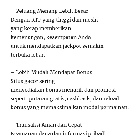
– Peluang Menang Lebih Besar
Dengan RTP yang tinggi dan mesin
yang kerap memberikan
kemenangan, kesempatan Anda
untuk mendapatkan jackpot semakin
terbuka lebar.
– Lebih Mudah Mendapat Bonus
Situs gacor sering
menyediakan bonus menarik dan promosi
seperti putaran gratis, cashback, dan reload
bonus yang memaksimalkan modal permainan.
– Transaksi Aman dan Cepat
Keamanan dana dan informasi pribadi