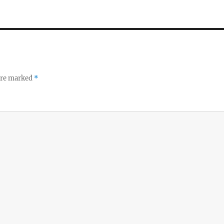
 are marked
*