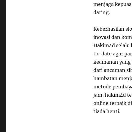
menjaga kepuasa
daring.
Keberhasilan sl
inovasi dan ko
Hakim4d selalu 
to-date agar par
keamanan yang k
dari ancaman si
hambatan menjad
metode pembaya
jam, hakim4d ter
online terbaik 
tiada henti.