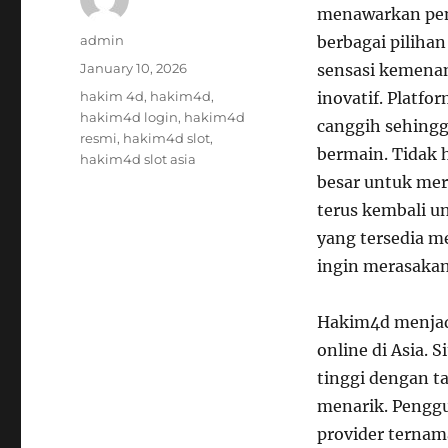
menawarkan pen
Author
admin
berbagai piliha
Posted
January 10, 2026
sensasi kemenan
on
Tags
hakim 4d
,
hakim4d
,
inovatif. Platfo
hakim4d login
,
hakim4d
canggih sehingg
resmi
,
hakim4d slot
,
bermain. Tidak 
hakim4d slot asia
besar untuk me
terus kembali 
yang tersedia me
ingin merasakan
Hakim4d menjadi
online di Asia. 
tinggi dengan t
menarik. Penggu
provider terna