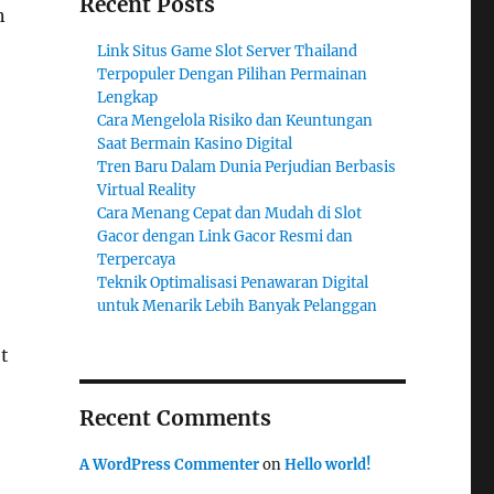
Recent Posts
n
Link Situs Game Slot Server Thailand
Terpopuler Dengan Pilihan Permainan
Lengkap
Cara Mengelola Risiko dan Keuntungan
Saat Bermain Kasino Digital
Tren Baru Dalam Dunia Perjudian Berbasis
Virtual Reality
Cara Menang Cepat dan Mudah di Slot
Gacor dengan Link Gacor Resmi dan
Terpercaya
Teknik Optimalisasi Penawaran Digital
untuk Menarik Lebih Banyak Pelanggan
t
Recent Comments
A WordPress Commenter
on
Hello world!