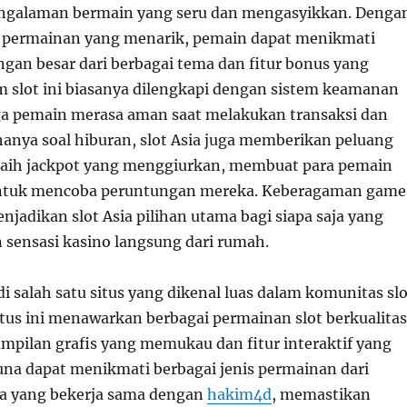
galaman bermain yang seru dan mengasyikkan. Denga
n permainan yang menarik, pemain dapat menikmati
gan besar dari berbagai tema dan fitur bonus yang
rm slot ini biasanya dilengkapi dengan sistem keamanan
a pemain merasa aman saat melakukan transaksi dan
hanya soal hiburan, slot Asia juga memberikan peluang
raih jackpot yang menggiurkan, membuat para pemain
untuk mencoba peruntungan mereka. Keberagaman game
njadikan slot Asia pilihan utama bagi siapa saja yang
 sensasi kasino langsung dari rumah.
 salah satu situs yang dikenal luas dalam komunitas slo
Situs ini menawarkan berbagai permainan slot berkualitas
ampilan grafis yang memukau dan fitur interaktif yang
na dapat menikmati berbagai jenis permainan dari
ma yang bekerja sama dengan
hakim4d
, memastikan