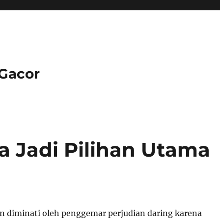
 Gacor
a Jadi Pilihan Utama
in diminati oleh penggemar perjudian daring karena