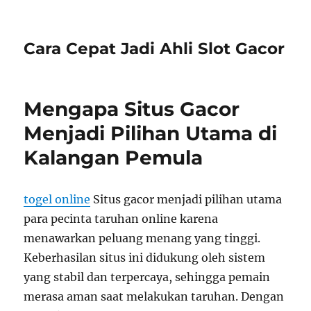
Cara Cepat Jadi Ahli Slot Gacor
Mengapa Situs Gacor
Menjadi Pilihan Utama di
Kalangan Pemula
togel online
Situs gacor menjadi pilihan utama
para pecinta taruhan online karena
menawarkan peluang menang yang tinggi.
Keberhasilan situs ini didukung oleh sistem
yang stabil dan terpercaya, sehingga pemain
merasa aman saat melakukan taruhan. Dengan