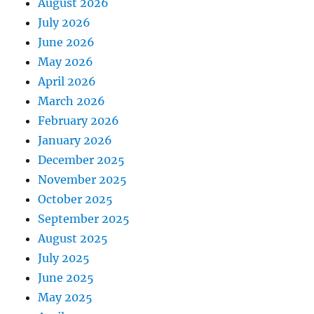
August 2026
July 2026
June 2026
May 2026
April 2026
March 2026
February 2026
January 2026
December 2025
November 2025
October 2025
September 2025
August 2025
July 2025
June 2025
May 2025