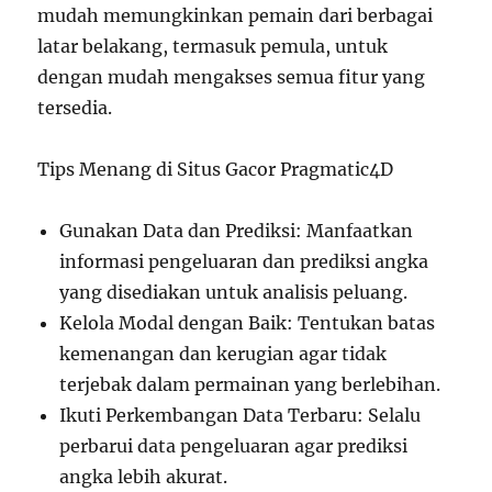
mudah memungkinkan pemain dari berbagai
latar belakang, termasuk pemula, untuk
dengan mudah mengakses semua fitur yang
tersedia.
Tips Menang di Situs Gacor Pragmatic4D
Gunakan Data dan Prediksi: Manfaatkan
informasi pengeluaran dan prediksi angka
yang disediakan untuk analisis peluang.
Kelola Modal dengan Baik: Tentukan batas
kemenangan dan kerugian agar tidak
terjebak dalam permainan yang berlebihan.
Ikuti Perkembangan Data Terbaru: Selalu
perbarui data pengeluaran agar prediksi
angka lebih akurat.