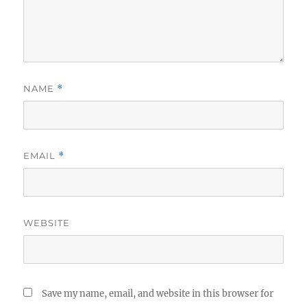
NAME
*
EMAIL
*
WEBSITE
Save my name, email, and website in this browser for