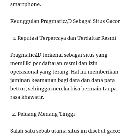
smartphone.
Keunggulan Pragmatic4D Sebagai Situs Gacor
Reputasi Terpercaya dan Terdaftar Resmi
Pragmatic4D terkenal sebagai situs yang
memiliki pendaftaran resmi dan izin
operasional yang terang. Hal ini memberikan
jaminan keamanan bagi data dan dana para
bettor, sehingga mereka bisa bermain tanpa
rasa khawatir.
Peluang Menang Tinggi
Salah satu sebab utama situs ini disebut gacor