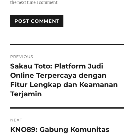
the next time I comment.
Post
PREVIOUS
navigation
Sakau Toto: Platform Judi
Previous
post:
Online Terpercaya dengan
Fitur Lengkap dan Keamanan
Terjamin
NEXT
KNO89: Gabung Komunitas
Next