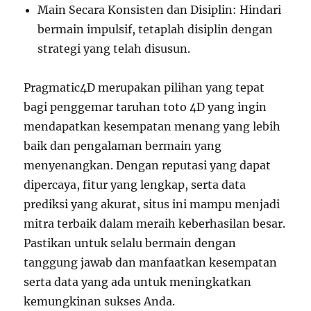
Main Secara Konsisten dan Disiplin: Hindari
bermain impulsif, tetaplah disiplin dengan
strategi yang telah disusun.
Pragmatic4D merupakan pilihan yang tepat
bagi penggemar taruhan toto 4D yang ingin
mendapatkan kesempatan menang yang lebih
baik dan pengalaman bermain yang
menyenangkan. Dengan reputasi yang dapat
dipercaya, fitur yang lengkap, serta data
prediksi yang akurat, situs ini mampu menjadi
mitra terbaik dalam meraih keberhasilan besar.
Pastikan untuk selalu bermain dengan
tanggung jawab dan manfaatkan kesempatan
serta data yang ada untuk meningkatkan
kemungkinan sukses Anda.