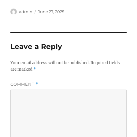
Author
Posted
admin
June 27, 2025
on
Leave a Reply
Your email address will not be published.
Required fields
are marked
*
COMMENT
*