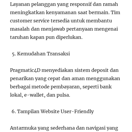
Layanan pelanggan yang responsif dan ramah
meningkatkan kenyamanan saat bermain. Tim
customer service tersedia untuk membantu
masalah dan menjawab pertanyaan mengenai
taruhan kapan pun diperlukan.
Kemudahan Transaksi
Pragmatic4D menyediakan sistem deposit dan
penarikan yang cepat dan aman menggunakan
berbagai metode pembayaran, seperti bank
lokal, e-wallet, dan pulsa.
Tampilan Website User-Friendly
Antarmuka yang sederhana dan navigasi yang