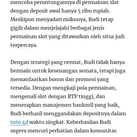
mencoba peruntungannya di permainan slot
dengan deposit awal hanya 5 ribu rupiah.
Meskipun menyadari risikonya, Rudi tetap
gigih dalam menjelajahi berbagai jenis
permainan slot yang ditawarkan oleh situs judi
terpercaya.
Dengan strategi yang cermat, Rudi tidak hanya
bermain untuk kesenangan semata, tetapi juga
memanfaatkan bonus dan promosi yang
tersedia. Dengan mengkaji pola permainan,
mengenali slot dengan RTP tinggi, dan
menerapkan manajemen bankroll yang baik,
Rudi berhasil menggandakan depositnya dalam
toto 4d
waktu singkat. Keberhasilan Rudi
segera mencuri perhatian dalam komunitas