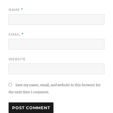
NAME
*
EMAIL
*
WEBSITE
Save my name, email, and website in this browser for
the next time I comment.