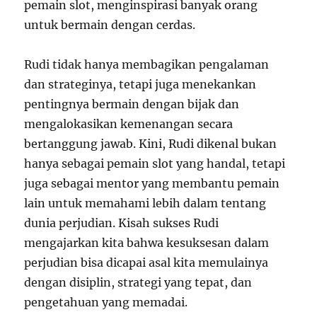
pemain slot, menginspirasi banyak orang
untuk bermain dengan cerdas.
Rudi tidak hanya membagikan pengalaman
dan strateginya, tetapi juga menekankan
pentingnya bermain dengan bijak dan
mengalokasikan kemenangan secara
bertanggung jawab. Kini, Rudi dikenal bukan
hanya sebagai pemain slot yang handal, tetapi
juga sebagai mentor yang membantu pemain
lain untuk memahami lebih dalam tentang
dunia perjudian. Kisah sukses Rudi
mengajarkan kita bahwa kesuksesan dalam
perjudian bisa dicapai asal kita memulainya
dengan disiplin, strategi yang tepat, dan
pengetahuan yang memadai.