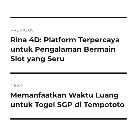
Post
PREVIOUS
navigation
Rina 4D: Platform Terpercaya
Previous
post:
untuk Pengalaman Bermain
Slot yang Seru
NEXT
Memanfaatkan Waktu Luang
Next
post:
untuk Togel SGP di Tempototo