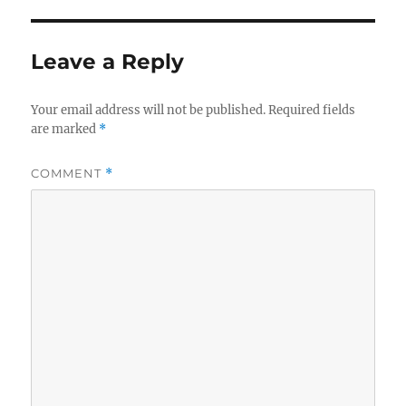
Leave a Reply
Your email address will not be published.
Required fields
are marked
*
COMMENT
*