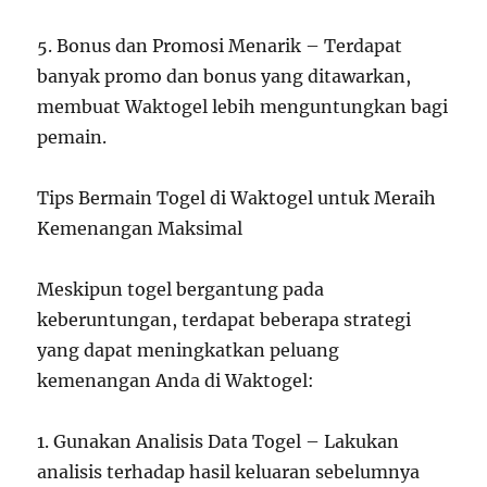
5. Bonus dan Promosi Menarik – Terdapat
banyak promo dan bonus yang ditawarkan,
membuat Waktogel lebih menguntungkan bagi
pemain.
Tips Bermain Togel di Waktogel untuk Meraih
Kemenangan Maksimal
Meskipun togel bergantung pada
keberuntungan, terdapat beberapa strategi
yang dapat meningkatkan peluang
kemenangan Anda di Waktogel:
1. Gunakan Analisis Data Togel – Lakukan
analisis terhadap hasil keluaran sebelumnya