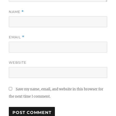
NAME
*
EMAIL
*
WEBSITE
Save my name, email, and website in this browser for
the next time I comment.