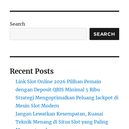
Search
SEARCH
Recent Posts
Link Slot Online 2026 Pilihan Pemain
dengan Deposit QRIS Minimal 5 Ribu
Strategi Mengoptimalkan Peluang Jackpot di
Mesin Slot Modern
Jangan Lewatkan Kesempatan, Kuasai
Teknik Menang di Situs Slot yang Paling