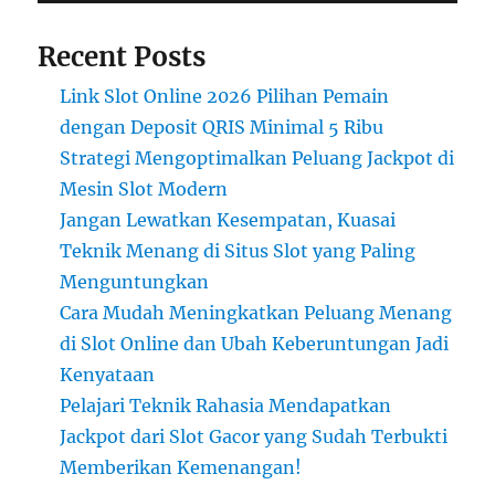
Recent Posts
Link Slot Online 2026 Pilihan Pemain
dengan Deposit QRIS Minimal 5 Ribu
Strategi Mengoptimalkan Peluang Jackpot di
Mesin Slot Modern
Jangan Lewatkan Kesempatan, Kuasai
Teknik Menang di Situs Slot yang Paling
Menguntungkan
Cara Mudah Meningkatkan Peluang Menang
di Slot Online dan Ubah Keberuntungan Jadi
Kenyataan
Pelajari Teknik Rahasia Mendapatkan
Jackpot dari Slot Gacor yang Sudah Terbukti
Memberikan Kemenangan!