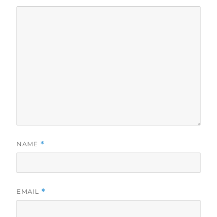
NAME
*
EMAIL
*