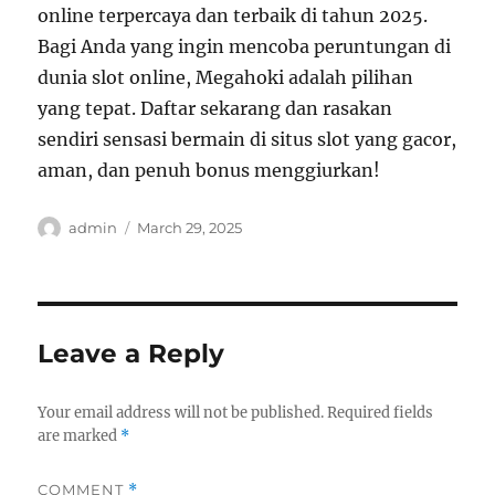
online terpercaya dan terbaik di tahun 2025.
Bagi Anda yang ingin mencoba peruntungan di
dunia slot online, Megahoki adalah pilihan
yang tepat. Daftar sekarang dan rasakan
sendiri sensasi bermain di situs slot yang gacor,
aman, dan penuh bonus menggiurkan!
Author
Posted
admin
March 29, 2025
on
Leave a Reply
Your email address will not be published.
Required fields
are marked
*
COMMENT
*