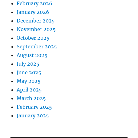
February 2026
January 2026
December 2025
November 2025
October 2025
September 2025
August 2025
July 2025
June 2025
May 2025
April 2025
March 2025
February 2025
January 2025