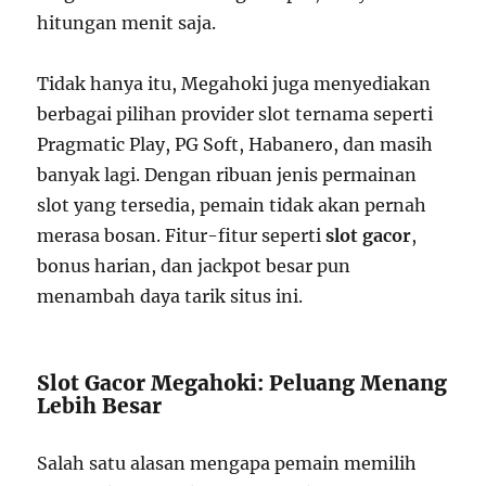
hitungan menit saja.
Tidak hanya itu, Megahoki juga menyediakan
berbagai pilihan provider slot ternama seperti
Pragmatic Play, PG Soft, Habanero, dan masih
banyak lagi. Dengan ribuan jenis permainan
slot yang tersedia, pemain tidak akan pernah
merasa bosan. Fitur-fitur seperti
slot gacor
,
bonus harian, dan jackpot besar pun
menambah daya tarik situs ini.
Slot Gacor Megahoki: Peluang Menang
Lebih Besar
Salah satu alasan mengapa pemain memilih