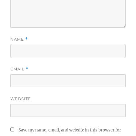
NAME
*
EMAIL
*
WEBSITE
Save my name, email, and website in this browser for