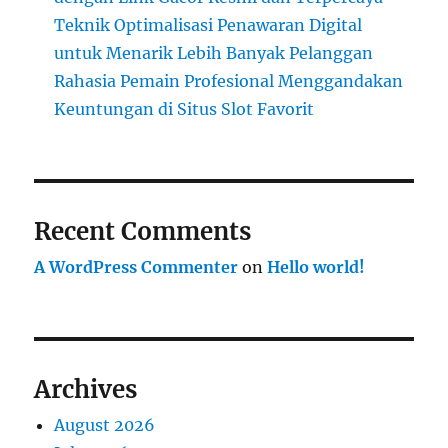
Teknik Optimalisasi Penawaran Digital
untuk Menarik Lebih Banyak Pelanggan
Rahasia Pemain Profesional Menggandakan
Keuntungan di Situs Slot Favorit
Recent Comments
A WordPress Commenter
on
Hello world!
Archives
August 2026