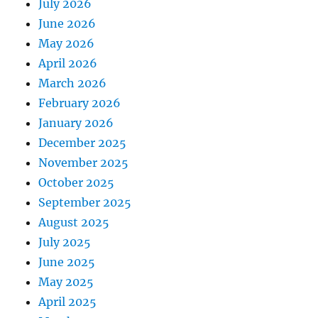
July 2026
June 2026
May 2026
April 2026
March 2026
February 2026
January 2026
December 2025
November 2025
October 2025
September 2025
August 2025
July 2025
June 2025
May 2025
April 2025