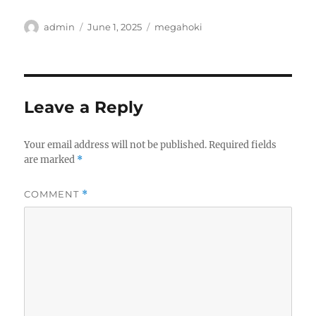
Author
Posted
Tags
admin
June 1, 2025
megahoki
on
Leave a Reply
Your email address will not be published.
Required fields
are marked
*
COMMENT
*