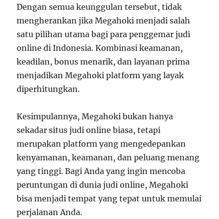
Dengan semua keunggulan tersebut, tidak
mengherankan jika Megahoki menjadi salah
satu pilihan utama bagi para penggemar judi
online di Indonesia. Kombinasi keamanan,
keadilan, bonus menarik, dan layanan prima
menjadikan Megahoki platform yang layak
diperhitungkan.
Kesimpulannya, Megahoki bukan hanya
sekadar situs judi online biasa, tetapi
merupakan platform yang mengedepankan
kenyamanan, keamanan, dan peluang menang
yang tinggi. Bagi Anda yang ingin mencoba
peruntungan di dunia judi online, Megahoki
bisa menjadi tempat yang tepat untuk memulai
perjalanan Anda.