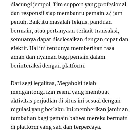
diacungi jempol. Tim support yang profesional
dan responsif siap membantu pemain 24 jam
penuh. Baik itu masalah teknis, panduan
bermain, atau pertanyaan terkait transaksi,
semuanya dapat diselesaikan dengan cepat dan
efektif. Hal ini tentunya memberikan rasa
aman dan nyaman bagi pemain dalam
berinteraksi dengan platform.
Dari segi legalitas, Megahoki telah
mengantongi izin resmi yang membuat
aktivitas perjudian di situs ini sesuai dengan
regulasi yang berlaku. Ini memberikan jaminan
tambahan bagi pemain bahwa mereka bermain
di platform yang sah dan terpercaya.