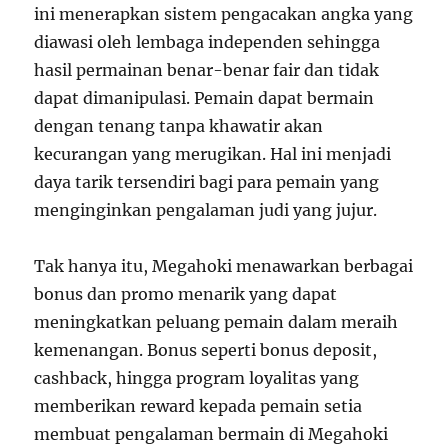
ini menerapkan sistem pengacakan angka yang
diawasi oleh lembaga independen sehingga
hasil permainan benar-benar fair dan tidak
dapat dimanipulasi. Pemain dapat bermain
dengan tenang tanpa khawatir akan
kecurangan yang merugikan. Hal ini menjadi
daya tarik tersendiri bagi para pemain yang
menginginkan pengalaman judi yang jujur.
Tak hanya itu, Megahoki menawarkan berbagai
bonus dan promo menarik yang dapat
meningkatkan peluang pemain dalam meraih
kemenangan. Bonus seperti bonus deposit,
cashback, hingga program loyalitas yang
memberikan reward kepada pemain setia
membuat pengalaman bermain di Megahoki