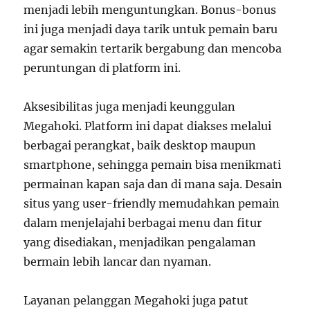
menjadi lebih menguntungkan. Bonus-bonus
ini juga menjadi daya tarik untuk pemain baru
agar semakin tertarik bergabung dan mencoba
peruntungan di platform ini.
Aksesibilitas juga menjadi keunggulan
Megahoki. Platform ini dapat diakses melalui
berbagai perangkat, baik desktop maupun
smartphone, sehingga pemain bisa menikmati
permainan kapan saja dan di mana saja. Desain
situs yang user-friendly memudahkan pemain
dalam menjelajahi berbagai menu dan fitur
yang disediakan, menjadikan pengalaman
bermain lebih lancar dan nyaman.
Layanan pelanggan Megahoki juga patut