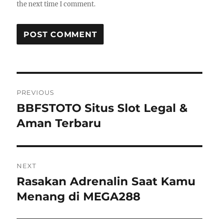
the next time I comment.
Post
PREVIOUS
navigation
BBFSTOTO Situs Slot Legal &
Previous
post:
Aman Terbaru
NEXT
Rasakan Adrenalin Saat Kamu
Next
post:
Menang di MEGA288