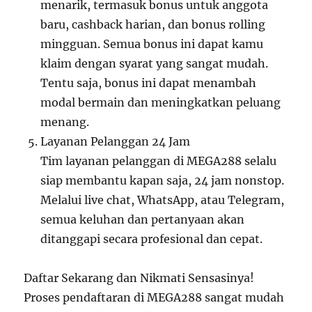
menarik, termasuk bonus untuk anggota
baru, cashback harian, dan bonus rolling
mingguan. Semua bonus ini dapat kamu
klaim dengan syarat yang sangat mudah.
Tentu saja, bonus ini dapat menambah
modal bermain dan meningkatkan peluang
menang.
Layanan Pelanggan 24 Jam
Tim layanan pelanggan di MEGA288 selalu
siap membantu kapan saja, 24 jam nonstop.
Melalui live chat, WhatsApp, atau Telegram,
semua keluhan dan pertanyaan akan
ditanggapi secara profesional dan cepat.
Daftar Sekarang dan Nikmati Sensasinya!
Proses pendaftaran di MEGA288 sangat mudah