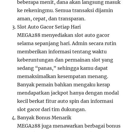
beberapa menit, dana akan langsung masuk
ke rekeningmu. Semua transaksi dijamin
aman, cepat, dan transparan.
Slot Auto Gacor Setiap Hari
MEGA288 menyediakan slot auto gacor
selama sepanjang hari. Admin secara rutin
memberikan informasi tentang waktu
keberuntungan dan permainan slot yang
sedang “panas,” sehingga kamu dapat
memaksimalkan kesempatan menang.
Banyak pemain bahkan mengaku kerap
mendapatkan jackpot hanya dengan modal
kecil berkat fitur auto spin dan informasi
slot gacor dari tim dukungan.
Banyak Bonus Menarik
MEGA288 juga menawarkan berbagai bonus