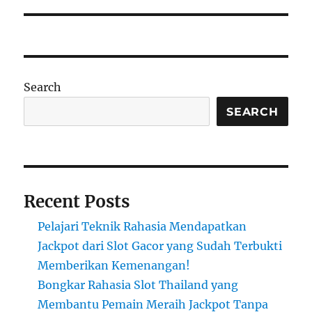
Search
SEARCH
Recent Posts
Pelajari Teknik Rahasia Mendapatkan
Jackpot dari Slot Gacor yang Sudah Terbukti
Memberikan Kemenangan!
Bongkar Rahasia Slot Thailand yang
Membantu Pemain Meraih Jackpot Tanpa