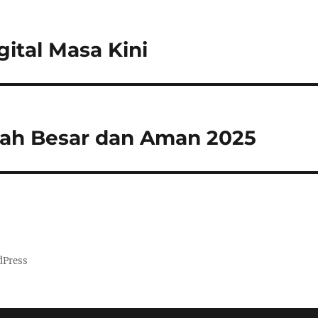
gital Masa Kini
iah Besar dan Aman 2025
dPress