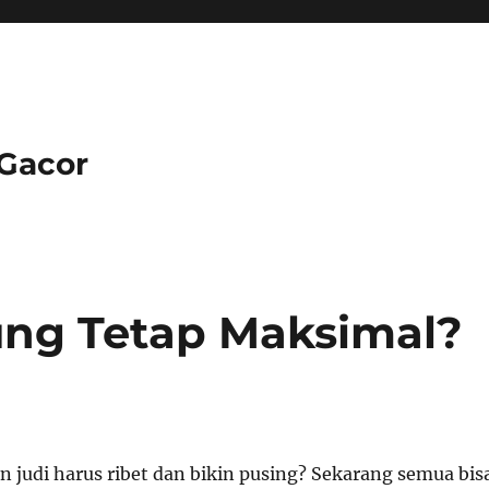
 Gacor
ung Tetap Maksimal?
n judi harus ribet dan bikin pusing? Sekarang semua bis