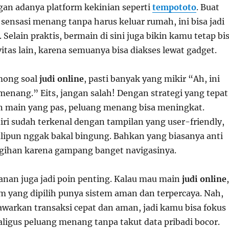
ngan adanya platform kekinian seperti
tempototo
. Buat
sensasi menang tanpa harus keluar rumah, ini bisa jadi
. Selain praktis, bermain di sini juga bikin kamu tetap bi
itas lain, karena semuanya bisa diakses lewat gadget.
ong soal
judi online
, pasti banyak yang mikir “Ah, ini
menang.” Eits, jangan salah! Dengan strategi yang tepat
 main yang pas, peluang menang bisa meningkat.
iri sudah terkenal dengan tampilan yang user-friendly,
alipun nggak bakal bingung. Bahkan yang biasanya anti
tagihan karena gampang banget navigasinya.
manan juga jadi poin penting. Kalau mau main
judi online
,
rm yang dipilih punya sistem aman dan terpercaya. Nah,
arkan transaksi cepat dan aman, jadi kamu bisa fokus
aligus peluang menang tanpa takut data pribadi bocor.