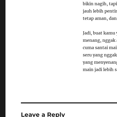
bikin nagih, ta
jauh lebih pent
tetap aman, dan 
Jadi, buat kamu 
menang, nggak 
cuma santai mai
seru yang nggak
yang menyenangk
main jadi lebih 
Leave a Reply