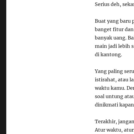
Serius deh, seka
Buat yang baru 
banget fitur dan
banyak uang. B
main jadi lebih 
di kantong.
Yang paling seru
istirahat, atau 
waktu kamu. De
soal untung atau
dinikmati kapan 
Terakhir, janga
Atur waktu, atu