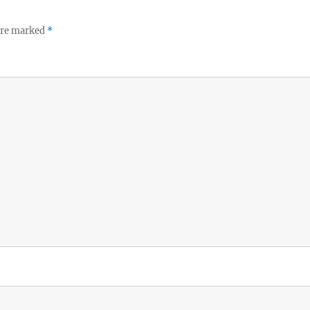
 are marked
*