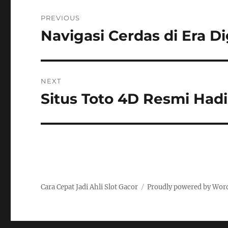
Post
PREVIOUS
navigation
Navigasi Cerdas di Era Di
Previous
post:
NEXT
Situs Toto 4D Resmi Had
Next
post:
Cara Cepat Jadi Ahli Slot Gacor
Proudly powered by Wor