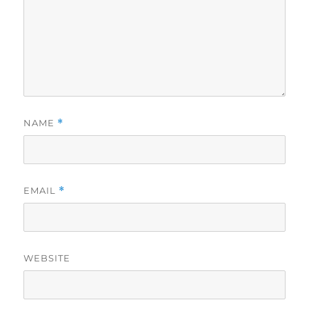
NAME
*
EMAIL
*
WEBSITE