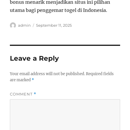
bonus menarik menjadikan situs ini pilihan
utama bagi penggemar togel di Indonesia.
Author
Posted
admin
September 11, 2025
on
Leave a Reply
Your email address will not be published.
Required fields
are marked
*
COMMENT
*