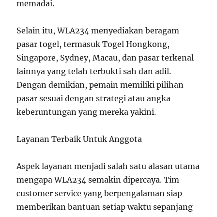
memadai.
Selain itu, WLA234 menyediakan beragam
pasar togel, termasuk Togel Hongkong,
Singapore, Sydney, Macau, dan pasar terkenal
lainnya yang telah terbukti sah dan adil.
Dengan demikian, pemain memiliki pilihan
pasar sesuai dengan strategi atau angka
keberuntungan yang mereka yakini.
Layanan Terbaik Untuk Anggota
Aspek layanan menjadi salah satu alasan utama
mengapa WLA234 semakin dipercaya. Tim
customer service yang berpengalaman siap
memberikan bantuan setiap waktu sepanjang