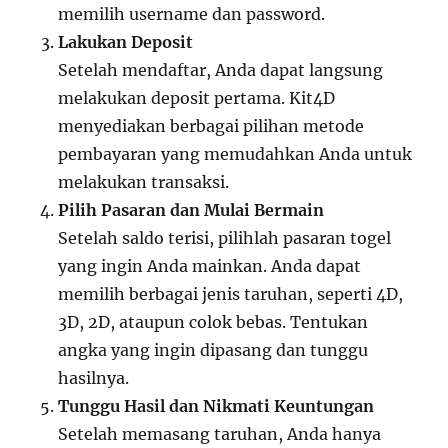
memilih username dan password.
Lakukan Deposit
Setelah mendaftar, Anda dapat langsung
melakukan deposit pertama. Kit4D
menyediakan berbagai pilihan metode
pembayaran yang memudahkan Anda untuk
melakukan transaksi.
Pilih Pasaran dan Mulai Bermain
Setelah saldo terisi, pilihlah pasaran togel
yang ingin Anda mainkan. Anda dapat
memilih berbagai jenis taruhan, seperti 4D,
3D, 2D, ataupun colok bebas. Tentukan
angka yang ingin dipasang dan tunggu
hasilnya.
Tunggu Hasil dan Nikmati Keuntungan
Setelah memasang taruhan, Anda hanya