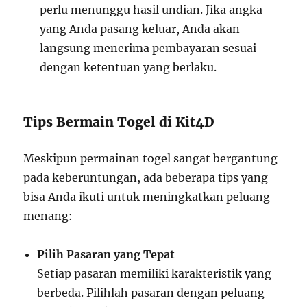
perlu menunggu hasil undian. Jika angka
yang Anda pasang keluar, Anda akan
langsung menerima pembayaran sesuai
dengan ketentuan yang berlaku.
Tips Bermain Togel di Kit4D
Meskipun permainan togel sangat bergantung
pada keberuntungan, ada beberapa tips yang
bisa Anda ikuti untuk meningkatkan peluang
menang:
Pilih Pasaran yang Tepat
Setiap pasaran memiliki karakteristik yang
berbeda. Pilihlah pasaran dengan peluang