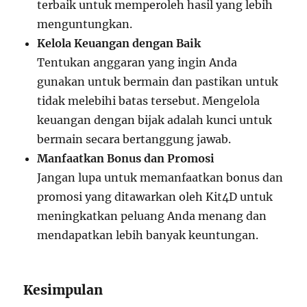
terbaik untuk memperoleh hasil yang lebih
menguntungkan.
Kelola Keuangan dengan Baik
Tentukan anggaran yang ingin Anda
gunakan untuk bermain dan pastikan untuk
tidak melebihi batas tersebut. Mengelola
keuangan dengan bijak adalah kunci untuk
bermain secara bertanggung jawab.
Manfaatkan Bonus dan Promosi
Jangan lupa untuk memanfaatkan bonus dan
promosi yang ditawarkan oleh Kit4D untuk
meningkatkan peluang Anda menang dan
mendapatkan lebih banyak keuntungan.
Kesimpulan