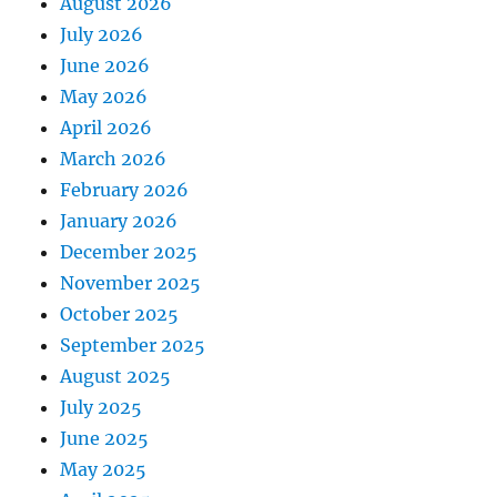
August 2026
July 2026
June 2026
May 2026
April 2026
March 2026
February 2026
January 2026
December 2025
November 2025
October 2025
September 2025
August 2025
July 2025
June 2025
May 2025