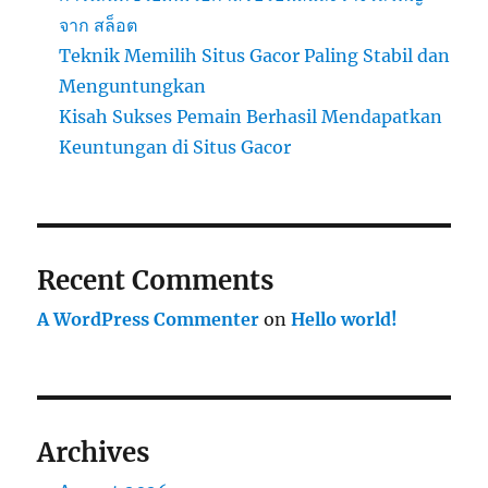
จาก สล็อต
Teknik Memilih Situs Gacor Paling Stabil dan
Menguntungkan
Kisah Sukses Pemain Berhasil Mendapatkan
Keuntungan di Situs Gacor
Recent Comments
A WordPress Commenter
on
Hello world!
Archives