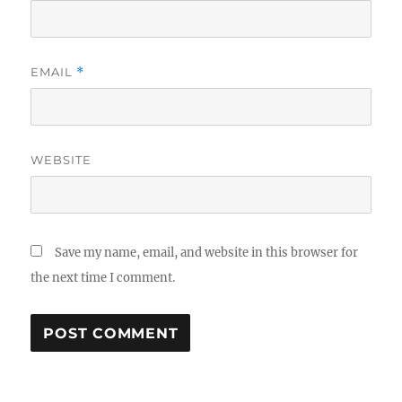
EMAIL
*
WEBSITE
Save my name, email, and website in this browser for
the next time I comment.