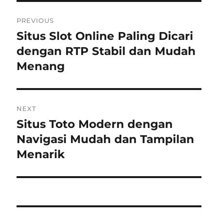
Post
PREVIOUS
navigation
Situs Slot Online Paling Dicari
Previous
post:
dengan RTP Stabil dan Mudah
Menang
NEXT
Situs Toto Modern dengan
Next
post:
Navigasi Mudah dan Tampilan
Menarik