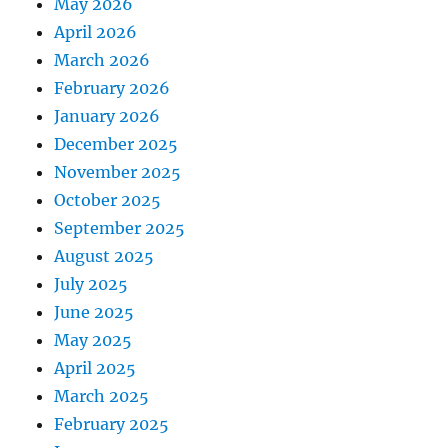
May 2026
April 2026
March 2026
February 2026
January 2026
December 2025
November 2025
October 2025
September 2025
August 2025
July 2025
June 2025
May 2025
April 2025
March 2025
February 2025