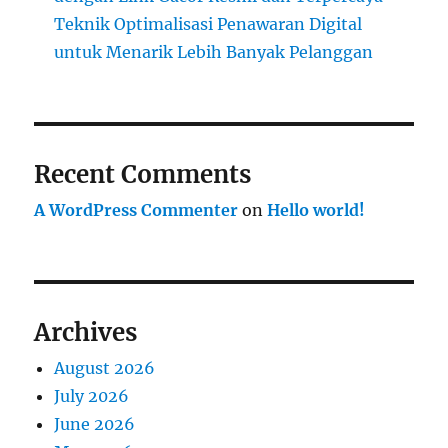
Teknik Optimalisasi Penawaran Digital
untuk Menarik Lebih Banyak Pelanggan
Recent Comments
A WordPress Commenter
on
Hello world!
Archives
August 2026
July 2026
June 2026