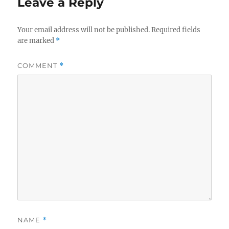
Leave a Reply
Your email address will not be published.
Required fields
are marked
*
COMMENT
*
NAME
*