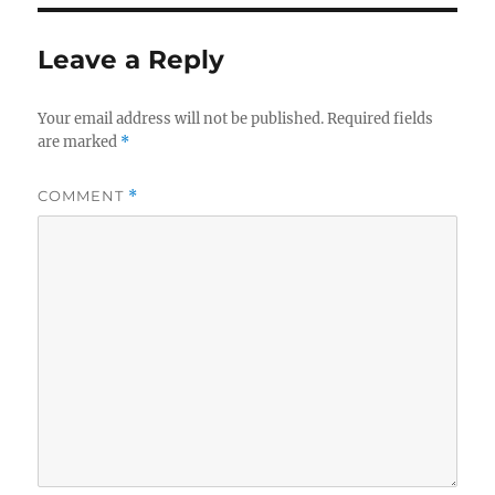
Leave a Reply
Your email address will not be published.
Required fields
are marked
*
COMMENT
*