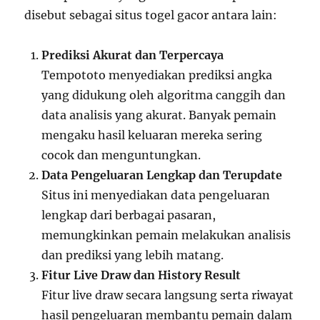
disebut sebagai situs togel gacor antara lain:
Prediksi Akurat dan Terpercaya
Tempototo menyediakan prediksi angka
yang didukung oleh algoritma canggih dan
data analisis yang akurat. Banyak pemain
mengaku hasil keluaran mereka sering
cocok dan menguntungkan.
Data Pengeluaran Lengkap dan Terupdate
Situs ini menyediakan data pengeluaran
lengkap dari berbagai pasaran,
memungkinkan pemain melakukan analisis
dan prediksi yang lebih matang.
Fitur Live Draw dan History Result
Fitur live draw secara langsung serta riwayat
hasil pengeluaran membantu pemain dalam