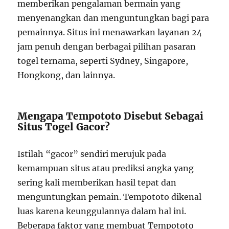
memberikan pengalaman bermain yang
menyenangkan dan menguntungkan bagi para
pemainnya. Situs ini menawarkan layanan 24
jam penuh dengan berbagai pilihan pasaran
togel ternama, seperti Sydney, Singapore,
Hongkong, dan lainnya.
Mengapa Tempototo Disebut Sebagai
Situs Togel Gacor?
Istilah “gacor” sendiri merujuk pada
kemampuan situs atau prediksi angka yang
sering kali memberikan hasil tepat dan
menguntungkan pemain. Tempototo dikenal
luas karena keunggulannya dalam hal ini.
Beberapa faktor yang membuat Tempototo