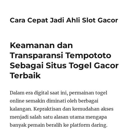
Cara Cepat Jadi Ahli Slot Gacor
Keamanan dan
Transparansi Tempototo
Sebagai Situs Togel Gacor
Terbaik
Dalam era digital saat ini, permainan togel
online semakin diminati oleh berbagai
kalangan. Kepraktisan dan kemudahan akses
menjadi salah satu alasan utama mengapa
banyak pemain beralih ke platform daring.