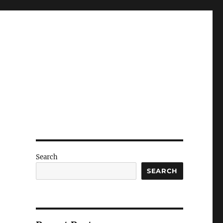
Search
SEARCH