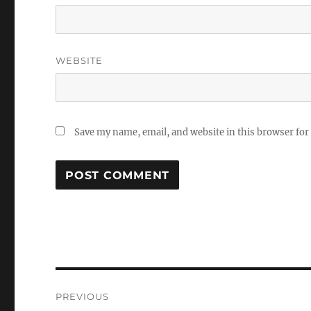
WEBSITE
Save my name, email, and website in this browser for
Post
PREVIOUS