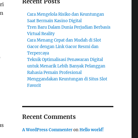
Recent Posts
ri
in
Cara Mengelola Risiko dan Keuntungan
Saat Bermain Kasino Digital
Tren Baru Dalam Dunia Perjudian Berbasis
Virtual Reality
Cara Menang Cepat dan Mudah di Slot
Gacor dengan Link Gacor Resmi dan
Terpercaya
n
Teknik Optimalisasi Penawaran Digital
untuk Menarik Lebih Banyak Pelanggan
Rahasia Pemain Profesional
Menggandakan Keuntungan di Situs Slot
Favorit
Recent Comments
us
A WordPress Commenter
on
Hello world!