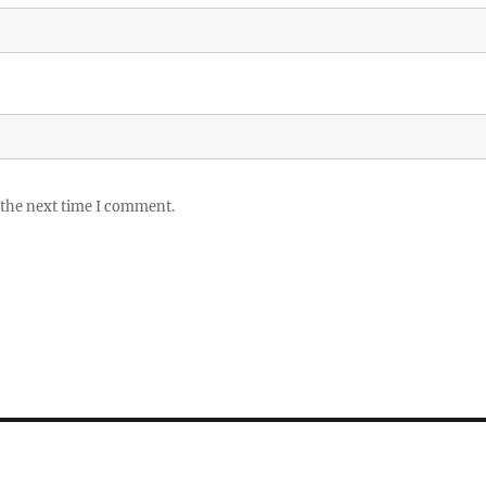
 the next time I comment.