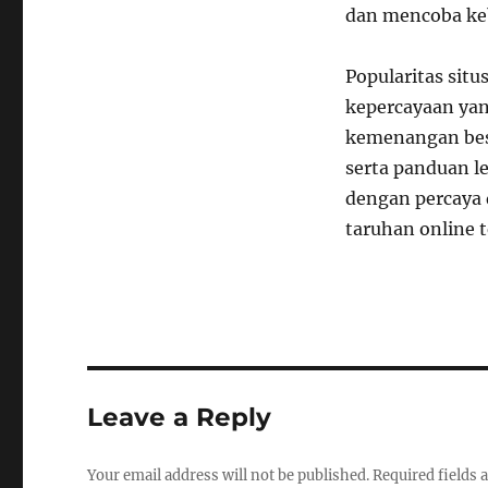
dan mencoba ke
Popularitas situ
kepercayaan ya
kemenangan bes
serta panduan 
dengan percaya d
taruhan online t
Leave a Reply
Your email address will not be published.
Required fields