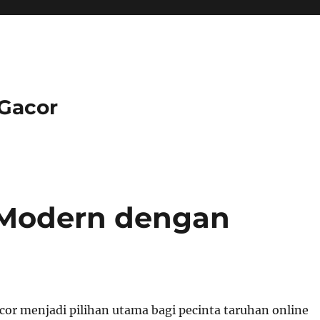
 Gacor
e Modern dengan
cor menjadi pilihan utama bagi pecinta taruhan online