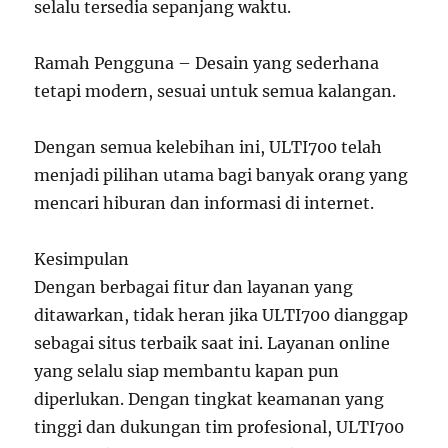
selalu tersedia sepanjang waktu.
Ramah Pengguna – Desain yang sederhana
tetapi modern, sesuai untuk semua kalangan.
Dengan semua kelebihan ini, ULTI700 telah
menjadi pilihan utama bagi banyak orang yang
mencari hiburan dan informasi di internet.
Kesimpulan
Dengan berbagai fitur dan layanan yang
ditawarkan, tidak heran jika ULTI700 dianggap
sebagai situs terbaik saat ini. Layanan online
yang selalu siap membantu kapan pun
diperlukan. Dengan tingkat keamanan yang
tinggi dan dukungan tim profesional, ULTI700