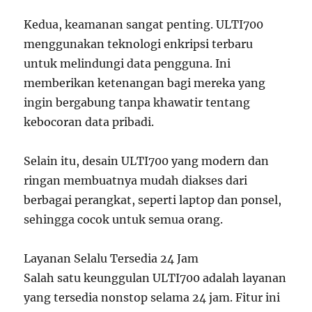
Kedua, keamanan sangat penting. ULTI700
menggunakan teknologi enkripsi terbaru
untuk melindungi data pengguna. Ini
memberikan ketenangan bagi mereka yang
ingin bergabung tanpa khawatir tentang
kebocoran data pribadi.
Selain itu, desain ULTI700 yang modern dan
ringan membuatnya mudah diakses dari
berbagai perangkat, seperti laptop dan ponsel,
sehingga cocok untuk semua orang.
Layanan Selalu Tersedia 24 Jam
Salah satu keunggulan ULTI700 adalah layanan
yang tersedia nonstop selama 24 jam. Fitur ini