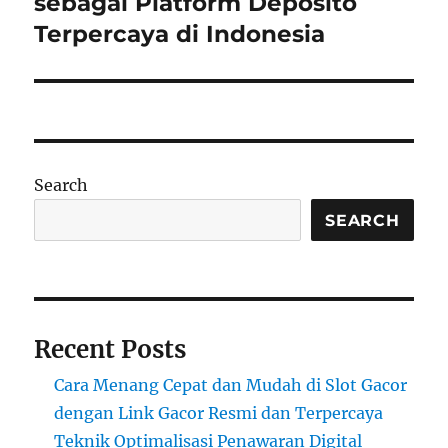
sebagai Platform Deposito
Terpercaya di Indonesia
Search
SEARCH
Recent Posts
Cara Menang Cepat dan Mudah di Slot Gacor
dengan Link Gacor Resmi dan Terpercaya
Teknik Optimalisasi Penawaran Digital