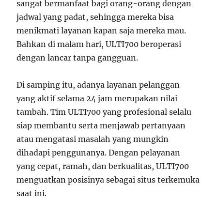
sangat bermanfaat bagi orang-orang dengan
jadwal yang padat, sehingga mereka bisa
menikmati layanan kapan saja mereka mau.
Bahkan di malam hari, ULTI700 beroperasi
dengan lancar tanpa gangguan.
Di samping itu, adanya layanan pelanggan
yang aktif selama 24 jam merupakan nilai
tambah. Tim ULTI700 yang profesional selalu
siap membantu serta menjawab pertanyaan
atau mengatasi masalah yang mungkin
dihadapi penggunanya. Dengan pelayanan
yang cepat, ramah, dan berkualitas, ULTI700
menguatkan posisinya sebagai situs terkemuka
saat ini.