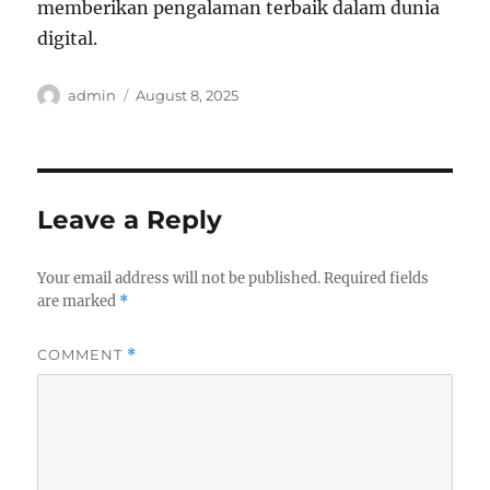
memberikan pengalaman terbaik dalam dunia
digital.
Author
Posted
admin
August 8, 2025
on
Leave a Reply
Your email address will not be published.
Required fields
are marked
*
COMMENT
*