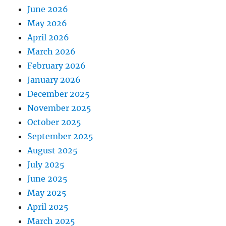
June 2026
May 2026
April 2026
March 2026
February 2026
January 2026
December 2025
November 2025
October 2025
September 2025
August 2025
July 2025
June 2025
May 2025
April 2025
March 2025