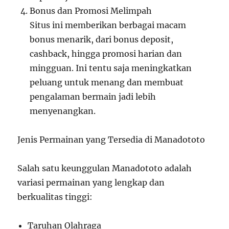
Bonus dan Promosi Melimpah
Situs ini memberikan berbagai macam
bonus menarik, dari bonus deposit,
cashback, hingga promosi harian dan
mingguan. Ini tentu saja meningkatkan
peluang untuk menang dan membuat
pengalaman bermain jadi lebih
menyenangkan.
Jenis Permainan yang Tersedia di Manadototo
Salah satu keunggulan Manadototo adalah
variasi permainan yang lengkap dan
berkualitas tinggi:
Taruhan Olahraga