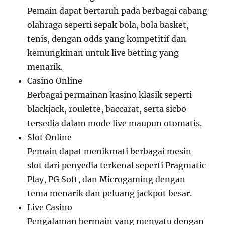
Pemain dapat bertaruh pada berbagai cabang
olahraga seperti sepak bola, bola basket,
tenis, dengan odds yang kompetitif dan
kemungkinan untuk live betting yang
menarik.
Casino Online
Berbagai permainan kasino klasik seperti
blackjack, roulette, baccarat, serta sicbo
tersedia dalam mode live maupun otomatis.
Slot Online
Pemain dapat menikmati berbagai mesin
slot dari penyedia terkenal seperti Pragmatic
Play, PG Soft, dan Microgaming dengan
tema menarik dan peluang jackpot besar.
Live Casino
Pengalaman bermain yang menyatu dengan