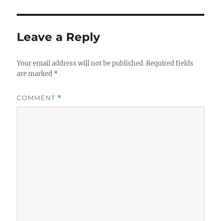
Leave a Reply
Your email address will not be published.
Required fields
are marked
*
COMMENT
*