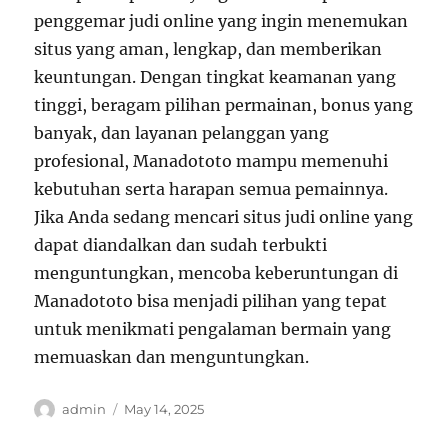
penggemar judi online yang ingin menemukan
situs yang aman, lengkap, dan memberikan
keuntungan. Dengan tingkat keamanan yang
tinggi, beragam pilihan permainan, bonus yang
banyak, dan layanan pelanggan yang
profesional, Manadototo mampu memenuhi
kebutuhan serta harapan semua pemainnya.
Jika Anda sedang mencari situs judi online yang
dapat diandalkan dan sudah terbukti
menguntungkan, mencoba keberuntungan di
Manadototo bisa menjadi pilihan yang tepat
untuk menikmati pengalaman bermain yang
memuaskan dan menguntungkan.
Author
Posted
admin
May 14, 2025
on