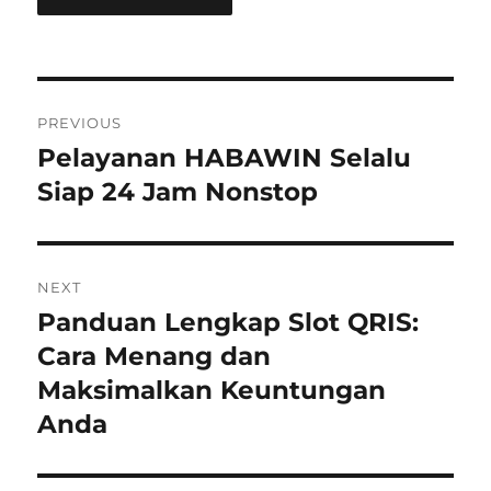
Post
PREVIOUS
navigation
Pelayanan HABAWIN Selalu
Previous
post:
Siap 24 Jam Nonstop
NEXT
Panduan Lengkap Slot QRIS:
Next
post:
Cara Menang dan
Maksimalkan Keuntungan
Anda