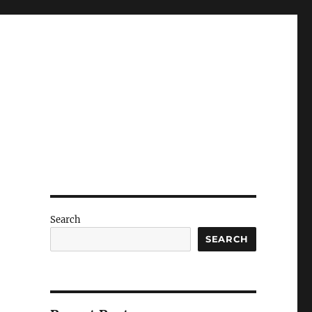
Search
SEARCH