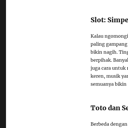
Slot: Simp
Kalau ngomongin
paling gampang d
bikin nagih. Tin
berpihak. Banya
juga cara untuk 
keren, musik ya
semuanya bikin s
Toto dan S
Berbeda dengan s