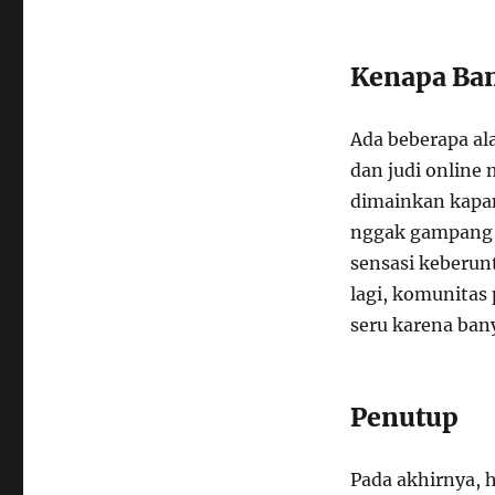
Kenapa Ban
Ada beberapa ala
dan judi online 
dimainkan kapan
nggak gampang 
sensasi keberun
lagi, komunita
seru karena bany
Penutup
Pada akhirnya, h