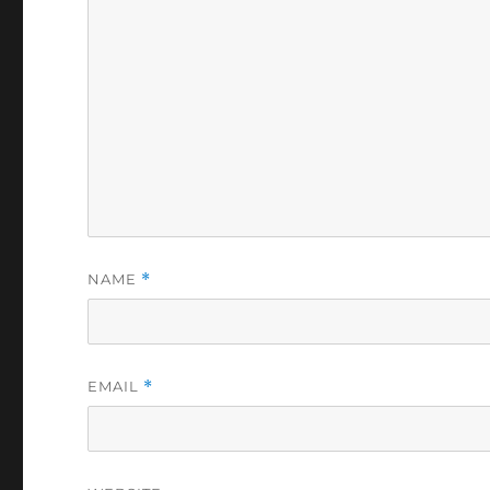
NAME
*
EMAIL
*