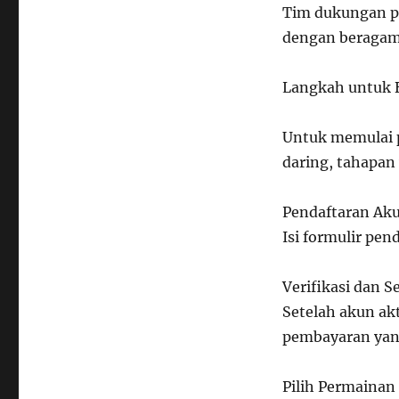
Tim dukungan p
dengan beragam
Langkah untuk B
Untuk memulai p
daring, tahapa
Pendaftaran Ak
Isi formulir pen
Verifikasi dan S
Setelah akun ak
pembayaran yang
Pilih Permainan 