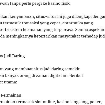
an tanpa perlu pergi ke kasino fisik.
an kenyamanan, situs-situs ini juga dilengkapi denga
ru termasuk transaksi yang cepat, antarmuka yang
serta sistem keamanan yang terpercaya. Semua aspek in
ada meningkatnya ketertarikan masyarakat terhadap jud
s Judi Daring
an yang membuat situs judi daring semakin
n banyak orang di zaman digital ini. Berikut
at utama:
n Permainan
rmainan termasuk slot online, kasino langsung, poker,