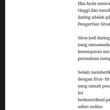
Jika Anda menc
tinggi dan meni
daring adalah p
Pengertian Situs
Situs judi darin
yang menawarka
kesempatan untu
permainan menga
Selain memberika
dengan fitur-fi
yang ramah pen
ini
berkontribusi p
udian online.