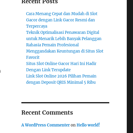
Recent Posts
Cara Menang Cepat dan Mudah di Slot
Gacor dengan Link Gacor Resmi dan
Terpercaya
Teknik Optimalisasi Penawaran Digital
untuk Menarik Lebih Banyak Pelanggan
Rahasia Pemain Profesional
Menggandakan Keuntungan di Situs Slot
Favorit
Situs Slot Online Gacor Hari Ini Hadir
Dengan Link Terupdate
n
Link Slot Online 2026 Pilihan Pemain
dengan Deposit QRIS Minimal 5 Ribu
Recent Comments
A WordPress Commenter
on
Hello world!