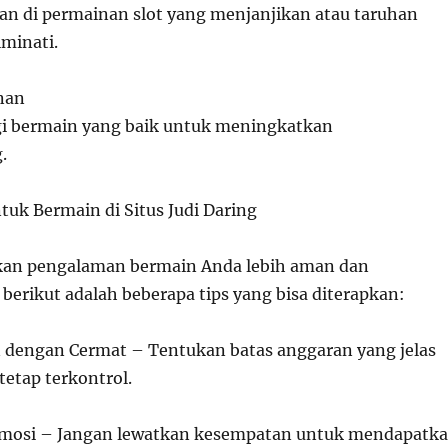
an di permainan slot yang menjanjikan atau taruhan
iminati.
nan
gi bermain yang baik untuk meningkatkan
.
uk Bermain di Situs Judi Daring
an pengalaman bermain Anda lebih aman dan
erikut adalah beberapa tips yang bisa diterapkan:
 dengan Cermat – Tentukan batas anggaran yang jelas
tetap terkontrol.
mosi – Jangan lewatkan kesempatan untuk mendapatk