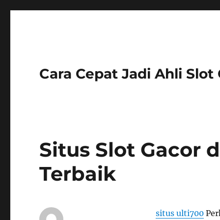
Cara Cepat Jadi Ahli Slot
Situs Slot Gacor 
Terbaik
situs ulti700
Per