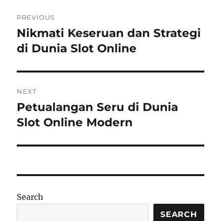
Post
PREVIOUS
navigation
Nikmati Keseruan dan Strategi
Previous
post:
di Dunia Slot Online
NEXT
Petualangan Seru di Dunia
Next
post:
Slot Online Modern
Search
SEARCH