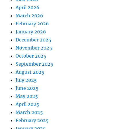
April 2026
March 2026
February 2026
January 2026
December 2025
November 2025
October 2025
September 2025
August 2025
July 2025
June 2025
May 2025
April 2025
March 2025
February 2025
January 2025