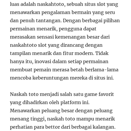
luas adalah naskahtoto, sebuah situs slot yang
menawarkan pengalaman bermain yang seru
dan penuh tantangan. Dengan berbagai pilihan
permainan menarik, pengguna dapat
merasakan sensasi kemenangan besar dari
naskahtoto slot yang dirancang dengan
tampilan menarik dan fitur modern. Tidak
hanya itu, inovasi dalam setiap permainan
membuat pemain merasa betah berlama-lama
mencoba keberuntungan mereka di situs ini.
Naskah toto menjadi salah satu game favorit
yang dihadirkan oleh platform ini.
Menawarkan peluang besar dengan peluang
menang tinggi, naskah toto mampu menarik
perhatian para bettor dari berbagai kalangan.