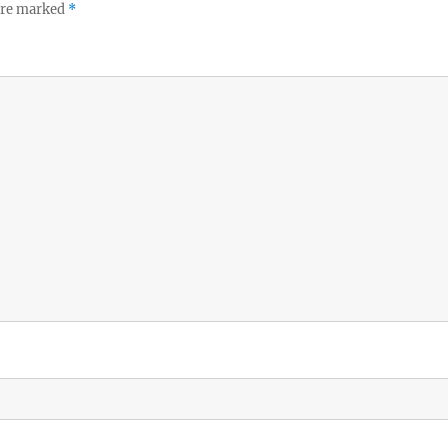
 are marked
*