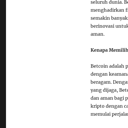
seluruh dunia. B
menghadirkan fi
semakin banyak 
berinovasi untu
aman.
Kenapa Memilih
Betcoin adalah 
dengan keamanan
beragam. Dengan
yang dijaga, Be
dan aman bagi p
kripto dengan c
memulai perjala