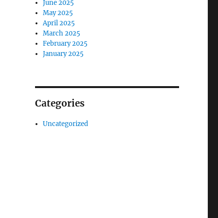
June 2025
May 2025
April 2025
March 2025
February 2025
January 2025
Categories
Uncategorized