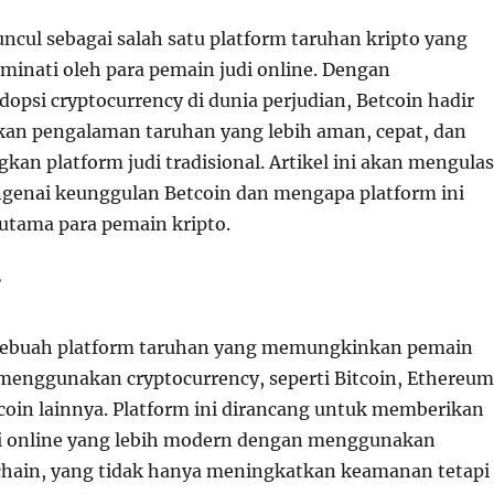
ncul sebagai salah satu platform taruhan kripto yang
iminati oleh para pemain judi online. Dengan
opsi cryptocurrency di dunia perjudian, Betcoin hadir
an pengalaman taruhan yang lebih aman, cepat, dan
gkan platform judi tradisional. Artikel ini akan mengulas
genai keunggulan Betcoin dan mengapa platform ini
 utama para pemain kripto.
?
 sebuah platform taruhan yang memungkinkan pemain
menggunakan cryptocurrency, seperti Bitcoin, Ethereum
tcoin lainnya. Platform ini dirancang untuk memberikan
i online yang lebih modern dengan menggunakan
chain, yang tidak hanya meningkatkan keamanan tetapi