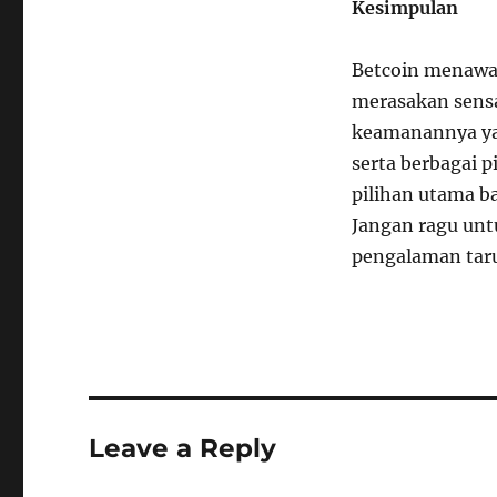
Kesimpulan
Betcoin menawa
merasakan sens
keamanannya yan
serta berbagai 
pilihan utama ba
Jangan ragu unt
pengalaman tar
Leave a Reply