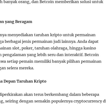
eh banyak orang, dan Betcoin memberikan solusi untuk
an yang Beragam
anya menyediakan taruhan kripto untuk permainan
uga berbagai jenis permainan judi lainnya. Anda dapat
inan slot, poker, taruhan olahraga, hingga kasino
 pengalaman yang lebih seru dan interaktif. Betcoin
wa setiap pemain memiliki banyak pilihan permainan
gan selera mereka.
sa Depan Taruhan Kripto
diperkirakan akan terus berkembang dalam beberapa
, seiring dengan semakin populernya cryptocurrency d