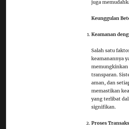
juga memudahka
Keunggulan Bet
Keamanan denga
Salah satu fakt
keamanannya ya
memungkinkan se
transparan. Sis
aman, dan setia
memastikan kead
yang terlibat da
signifikan.
Proses Transak