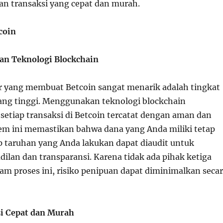
n transaksi yang cepat dan murah.
coin
n Teknologi Blockchain
or yang membuat Betcoin sangat menarik adalah tingkat
ng tinggi. Menggunakan teknologi blockchain
tiap transaksi di Betcoin tercatat dengan aman dan
tem ini memastikan bahwa dana yang Anda miliki tetap
p taruhan yang Anda lakukan dapat diaudit untuk
ilan dan transparansi. Karena tidak ada pihak ketiga
lam proses ini, risiko penipuan dapat diminimalkan seca
si Cepat dan Murah