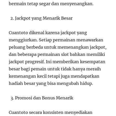
bermain tetap segar dan menyenangkan.
Jackpot yang Menarik Besar
Cuantoto dikenal karena jackpot yang
menggiurkan. Setiap permainan menawarkan
peluang berbeda untuk memenangkan jackpot,
dan beberapa permainan slot bahkan memiliki
jackpot progresif. Ini memberikan kesempatan
besar bagi pemain untuk tidak hanya meraih
kemenangan kecil tetapi juga mendapatkan
hadiah besar yang bisa mengubah hidup.
Promosi dan Bonus Menarik
Cuantoto secara konsisten menyediakan