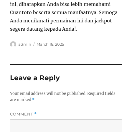
ini, diharapkan Anda bisa lebih memahami
Cuantoto beserta semua manfaatnya. Semoga
Anda menikmati permainan ini dan jackpot
segera datang kepada Anda!.
Author
Posted
admin
March 18, 2025
on
Leave a Reply
Your email address will not be published.
Required fields
are marked
*
COMMENT
*