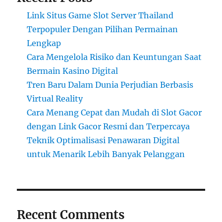
Link Situs Game Slot Server Thailand
Terpopuler Dengan Pilihan Permainan
Lengkap
Cara Mengelola Risiko dan Keuntungan Saat
Bermain Kasino Digital
Tren Baru Dalam Dunia Perjudian Berbasis
Virtual Reality
Cara Menang Cepat dan Mudah di Slot Gacor
dengan Link Gacor Resmi dan Terpercaya
Teknik Optimalisasi Penawaran Digital
untuk Menarik Lebih Banyak Pelanggan
Recent Comments