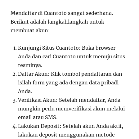
Mendaftar di Cuantoto sangat sederhana.
Berikut adalah langkahlangkah untuk
membuat akun:
Kunjungi Situs Cuantoto: Buka browser
Anda dan cari Cuantoto untuk menuju situs
resminya.
Daftar Akun: Klik tombol pendaftaran dan
isilah form yang ada dengan data pribadi
Anda.
Verifikasi Akun: Setelah mendaftar, Anda
mungkin perlu memverifikasi akun melalui
email atau SMS.
Lakukan Deposit: Setelah akun Anda aktif,
lakukan deposit menggunakan metode