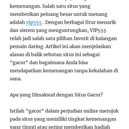
kemenangan. Salah satu situs yang
memberikan peluang besar untuk menang
adalah
vip555
. Dengan berbagai fitur menarik
dan sistem yang menguntungkan, VIP555
telah jadi salah satu pilihan favorit di kalangan
pemain daring. Artikel ini akan menjelaskan
alasan di balik sebutan situs ini sebagai
“gacor” dan bagaimana Anda bisa
mendapatkan kemenangan tanpa kekalahan di
sana.
Apa yang Dimaksud dengan Situs Gacor?
Istilah “gacor” dalam perjudian online merujuk
pada situs yang memiliki tingkat kemenangan
yang tinggi atau sering memberikan hadiah