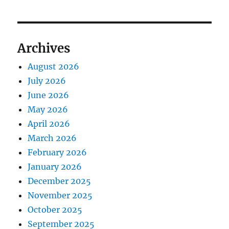
Archives
August 2026
July 2026
June 2026
May 2026
April 2026
March 2026
February 2026
January 2026
December 2025
November 2025
October 2025
September 2025