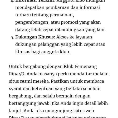
Informasi Terkini
: Anggota klub mungkin
mendapatkan pembaruan dan informasi
terbaru tentang permainan,
pengembangan, atau promosi yang akan
datang lebih cepat dibandingkan yang lain.
Dukungan Khusus
: Akses ke layanan
dukungan pelanggan yang lebih cepat atau
khusus bagi anggota klub.
Untuk bergabung dengan Klub Pemenang
Rina4D, Anda biasanya perlu mendaftar melalui
situs resmi mereka. Pastikan untuk membaca
syarat dan ketentuan yang berlaku sebelum
bergabung, dan selalu bermain dengan
bertanggung jawab. Jika Anda ingin detail lebih
lanjut, Anda bisa mengunjungi situs web