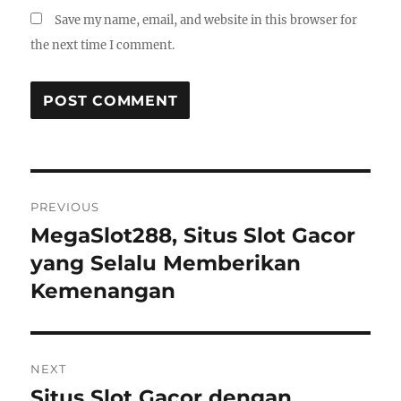
Save my name, email, and website in this browser for
the next time I comment.
Post
PREVIOUS
navigation
MegaSlot288, Situs Slot Gacor
Previous
post:
yang Selalu Memberikan
Kemenangan
NEXT
Situs Slot Gacor dengan
Next