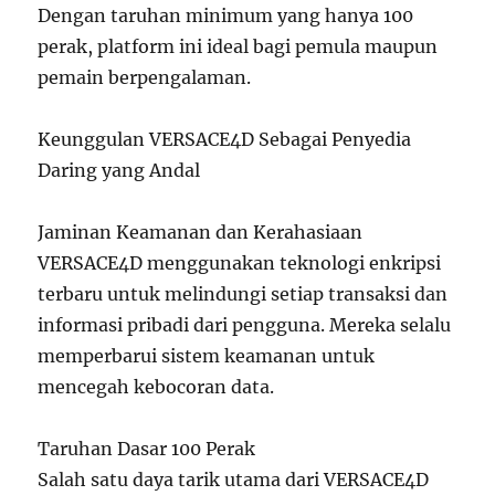
Dengan taruhan minimum yang hanya 100
perak, platform ini ideal bagi pemula maupun
pemain berpengalaman.
Keunggulan VERSACE4D Sebagai Penyedia
Daring yang Andal
Jaminan Keamanan dan Kerahasiaan
VERSACE4D menggunakan teknologi enkripsi
terbaru untuk melindungi setiap transaksi dan
informasi pribadi dari pengguna. Mereka selalu
memperbarui sistem keamanan untuk
mencegah kebocoran data.
Taruhan Dasar 100 Perak
Salah satu daya tarik utama dari VERSACE4D