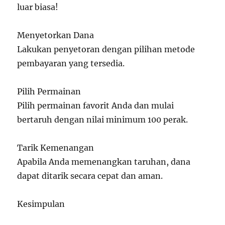
luar biasa!
Menyetorkan Dana
Lakukan penyetoran dengan pilihan metode
pembayaran yang tersedia.
Pilih Permainan
Pilih permainan favorit Anda dan mulai
bertaruh dengan nilai minimum 100 perak.
Tarik Kemenangan
Apabila Anda memenangkan taruhan, dana
dapat ditarik secara cepat dan aman.
Kesimpulan