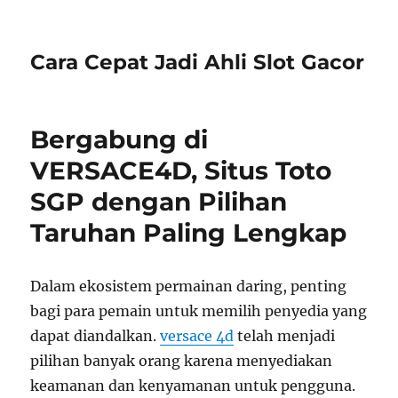
Cara Cepat Jadi Ahli Slot Gacor
Bergabung di
VERSACE4D, Situs Toto
SGP dengan Pilihan
Taruhan Paling Lengkap
Dalam ekosistem permainan daring, penting
bagi para pemain untuk memilih penyedia yang
dapat diandalkan.
versace 4d
telah menjadi
pilihan banyak orang karena menyediakan
keamanan dan kenyamanan untuk pengguna.