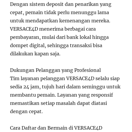
Dengan sistem deposit dan penarikan yang
cepat, pemain tidak perlu menunggu lama
untuk mendapatkan kemenangan mereka.
VERSACE4D menerima berbagai cara
pembayaran, mulai dari bank lokal hingga
dompet digital, sehingga transaksi bisa
dilakukan kapan saja.
Dukungan Pelanggan yang Profesional
Tim layanan pelanggan VERSACE4D selalu siap
sedia 24 jam, tujuh hari dalam seminggu untuk
membantu pemain. Layanan yang responsif
memastikan setiap masalah dapat diatasi
dengan cepat.
Cara Daftar dan Bermain di VERSACE4D