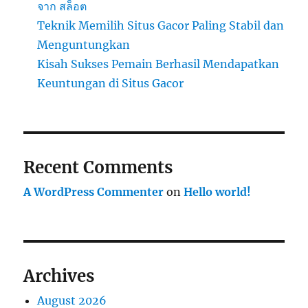
จาก สล็อต
Teknik Memilih Situs Gacor Paling Stabil dan
Menguntungkan
Kisah Sukses Pemain Berhasil Mendapatkan
Keuntungan di Situs Gacor
Recent Comments
A WordPress Commenter
on
Hello world!
Archives
August 2026