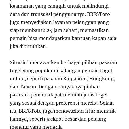
keamanan yang canggih untuk melindungi
data dan transaksi penggunanya. BBFSToto
juga menyediakan layanan pelanggan yang
siap membantu 24 jam sehari, memastikan
pemain bisa mendapatkan bantuan kapan saja
jika dibutuhkan.
Situs ini menawarkan berbagai pilihan pasaran
togel yang populer di kalangan pemain togel
online, seperti pasaran Singapore, Hongkong,
dan Taiwan. Dengan banyaknya pilihan
pasaran, pemain dapat memilih jenis togel
yang sesuai dengan preferensi mereka. Selain
itu, BBFSToto juga menawarkan fitur menarik
lainnya, seperti jackpot besar dan peluang
menang yang menarik.