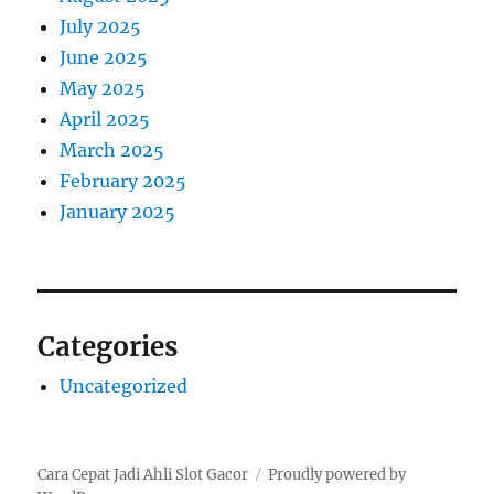
July 2025
June 2025
May 2025
April 2025
March 2025
February 2025
January 2025
Categories
Uncategorized
Cara Cepat Jadi Ahli Slot Gacor
Proudly powered by