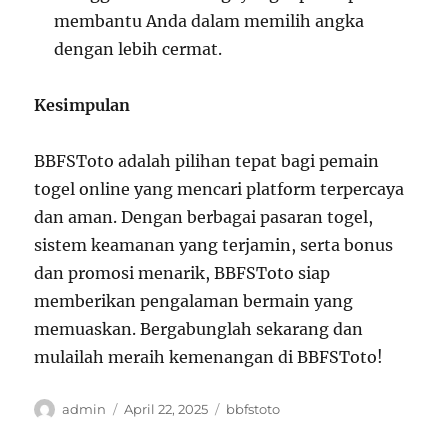
membantu Anda dalam memilih angka
dengan lebih cermat.
Kesimpulan
BBFSToto adalah pilihan tepat bagi pemain
togel online yang mencari platform terpercaya
dan aman. Dengan berbagai pasaran togel,
sistem keamanan yang terjamin, serta bonus
dan promosi menarik, BBFSToto siap
memberikan pengalaman bermain yang
memuaskan. Bergabunglah sekarang dan
mulailah meraih kemenangan di BBFSToto!
Author
Posted
Tags
admin
April 22, 2025
bbfstoto
on