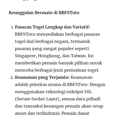
Keunggulan Bermain di BBFSToto
Pasaran Togel Lengkap dan Variatif:
BBFSToto menyediakan berbagai pasaran
togel dari berbagai negara, termasuk
pasaran yang sangat populer seperti
Singapore, Hongkong, dan Taiwan. Ini
memberikan pemain banyak pilihan untuk
mencoba berbagai jenis permainan togel.
Keamanan yang Terjamin:
Keamanan
adalah prioritas utama di BBFSToto. Dengan
menggunakan teknologi enkripsi SSL
(Secure Socket Layer), semua data pribadi
dan transaksi keuangan pemain akan tetap
aman dan terlindungi. Pemain dapat