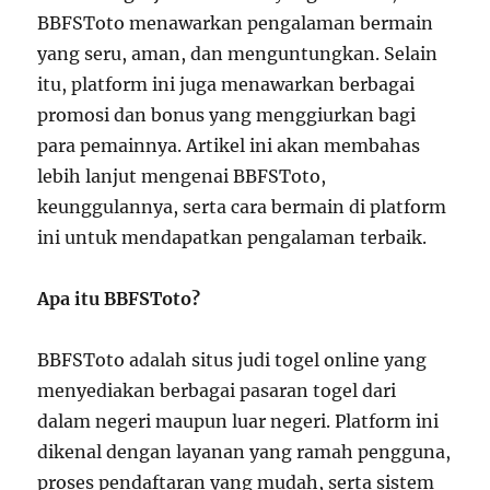
BBFSToto menawarkan pengalaman bermain
yang seru, aman, dan menguntungkan. Selain
itu, platform ini juga menawarkan berbagai
promosi dan bonus yang menggiurkan bagi
para pemainnya. Artikel ini akan membahas
lebih lanjut mengenai BBFSToto,
keunggulannya, serta cara bermain di platform
ini untuk mendapatkan pengalaman terbaik.
Apa itu BBFSToto?
BBFSToto adalah situs judi togel online yang
menyediakan berbagai pasaran togel dari
dalam negeri maupun luar negeri. Platform ini
dikenal dengan layanan yang ramah pengguna,
proses pendaftaran yang mudah, serta sistem