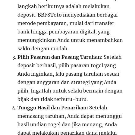
langkah berikutnya adalah melakukan
deposit. BBFSToto menyediakan berbagai
metode pembayaran, mulai dari transfer
bank hingga pembayaran digital, yang
memungkinkan Anda untuk menambahkan
saldo dengan mudah.
Pilih Pasaran dan Pasang Taruhan:
Setelah
deposit berhasil, pilih pasaran togel yang
Anda inginkan, lalu pasang taruhan sesuai
dengan anggaran dan strategi yang Anda
pilih. Ingatlah untuk selalu bermain dengan
bijak dan tidak terburu-buru.
Tunggu Hasil dan Penarikan:
Setelah
memasang taruhan, Anda dapat menunggu
hasil undian togel dan jika menang, Anda
dapat melakukan penarikan dana melalui