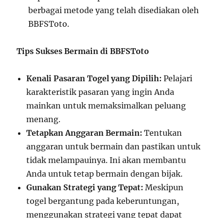
berbagai metode yang telah disediakan oleh
BBFSToto.
Tips Sukses Bermain di BBFSToto
Kenali Pasaran Togel yang Dipilih:
Pelajari
karakteristik pasaran yang ingin Anda
mainkan untuk memaksimalkan peluang
menang.
Tetapkan Anggaran Bermain:
Tentukan
anggaran untuk bermain dan pastikan untuk
tidak melampauinya. Ini akan membantu
Anda untuk tetap bermain dengan bijak.
Gunakan Strategi yang Tepat:
Meskipun
togel bergantung pada keberuntungan,
menggunakan strategi yang tepat dapat