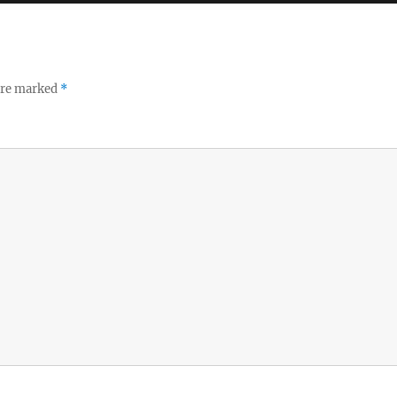
 are marked
*