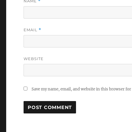
NAME
*
EMAIL
*
WEBSITE
Save my name, email, and website in this browser for