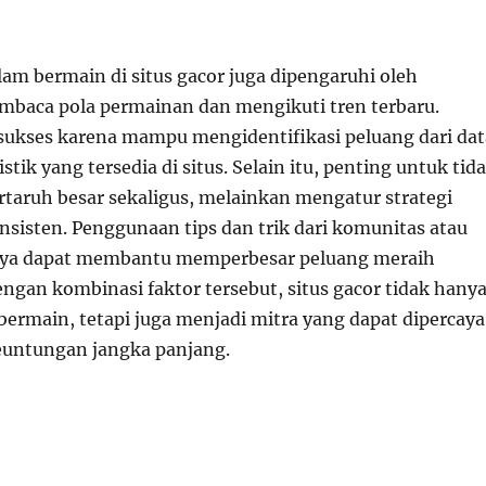
am bermain di situs gacor juga dipengaruhi oleh
aca pola permainan dan mengikuti tren terbaru.
ukses karena mampu mengidentifikasi peluang dari dat
istik yang tersedia di situs. Selain itu, penting untuk tid
ertaruh besar sekaligus, melainkan mengatur strategi
nsisten. Penggunaan tips dan trik dari komunitas atau
aya dapat membantu memperbesar peluang meraih
gan kombinasi faktor tersebut, situs gacor tidak hany
bermain, tetapi juga menjadi mitra yang dapat dipercaya
euntungan jangka panjang.