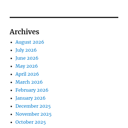
Archives
August 2026
July 2026
June 2026
May 2026
April 2026
March 2026
February 2026
January 2026
December 2025
November 2025
October 2025