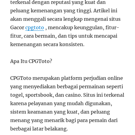
terkenal dengan reputasi yang kuat dan
peluang kemenangan yang tinggi. Artikel ini
akan menggali secara lengkap mengenai situs
Gacor
cpgtoto
, mencakup keunggulan, fitur-
fitur, cara bermain, dan tips untuk mencapai
kemenangan secara konsisten.
Apa Itu CPGToto?
CPGToto merupakan platform perjudian online
yang menyediakan berbagai permainan seperti
togel, sportsbook, dan casino. Situs ini terkenal
karena pelayanan yang mudah digunakan,
sistem keamanan yang kuat, dan peluang
menang yang menarik bagi para pemain dari
berbagai latar belakang.