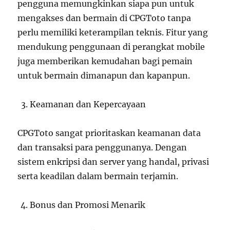
pengguna memungkinkan siapa pun untuk
mengakses dan bermain di CPGToto tanpa
perlu memiliki keterampilan teknis. Fitur yang
mendukung penggunaan di perangkat mobile
juga memberikan kemudahan bagi pemain
untuk bermain dimanapun dan kapanpun.
Keamanan dan Kepercayaan
CPGToto sangat prioritaskan keamanan data
dan transaksi para penggunanya. Dengan
sistem enkripsi dan server yang handal, privasi
serta keadilan dalam bermain terjamin.
Bonus dan Promosi Menarik